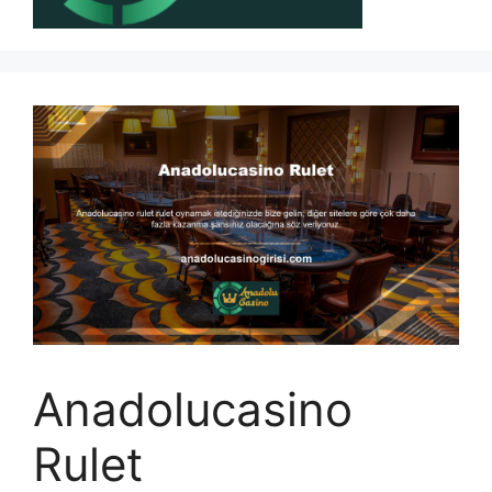
Anadolucasino
Rulet