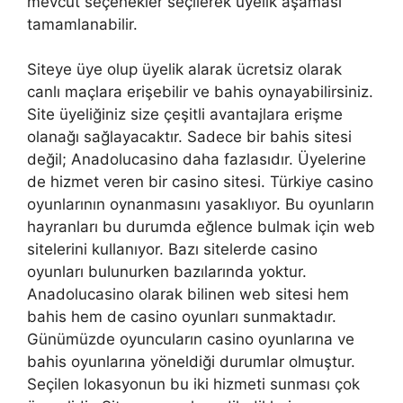
mevcut seçenekler seçilerek üyelik aşaması
tamamlanabilir.
Siteye üye olup üyelik alarak ücretsiz olarak
canlı maçlara erişebilir ve bahis oynayabilirsiniz.
Site üyeliğiniz size çeşitli avantajlara erişme
olanağı sağlayacaktır. Sadece bir bahis sitesi
değil; Anadolucasino daha fazlasıdır. Üyelerine
de hizmet veren bir casino sitesi. Türkiye casino
oyunlarının oynanmasını yasaklıyor. Bu oyunların
hayranları bu durumda eğlence bulmak için web
sitelerini kullanıyor. Bazı sitelerde casino
oyunları bulunurken bazılarında yoktur.
Anadolucasino olarak bilinen web sitesi hem
bahis hem de casino oyunları sunmaktadır.
Günümüzde oyuncuların casino oyunlarına ve
bahis oyunlarına yöneldiği durumlar olmuştur.
Seçilen lokasyonun bu iki hizmeti sunması çok