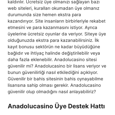
kaldırılır. Ücretsiz üye olmanızı sağlayan bazı
web siteleri, kuralları okumadan üye olmanız
durumunda size hemen ekstra para
kazandırıyor. Site insanların birbirleriyle rekabet
etmesini ve para kazanmasını istiyor. Ayrıca
üyelerine ücretsiz oyunlar da veriyor. Siteye üye
olduğunuzda ekstra para kazanabilirsiniz. İlk
kayıt bonusu sektörün ne kadar büyüdüğüne
bağlıdır ve ihtiyaç halinde değiştirilebilir veya
daha fazla eklenebilir. Anadolucasino sitesi
güvenilir mi? Anadolucasino bir lisans veriyor ve
bunun güvenilirliği nasıl etkilediğini açıklıyor.
Güvenilir bir bahis sitesinin bahis oynayabilme
lisansına sahip olması gerekir. Anadolucasino
güvenilir olup olmadığını nasıl anlayabiliriz?
Anadolucasino Üye Destek Hattı