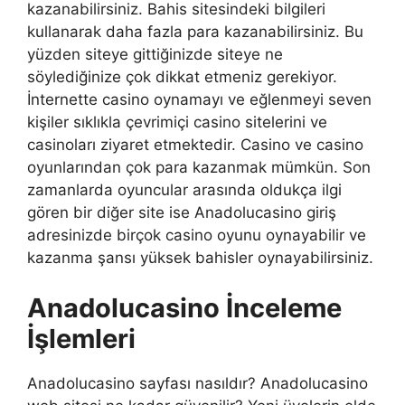
kazanabilirsiniz. Bahis sitesindeki bilgileri
kullanarak daha fazla para kazanabilirsiniz. Bu
yüzden siteye gittiğinizde siteye ne
söylediğinize çok dikkat etmeniz gerekiyor.
İnternette casino oynamayı ve eğlenmeyi seven
kişiler sıklıkla çevrimiçi casino sitelerini ve
casinoları ziyaret etmektedir. Casino ve casino
oyunlarından çok para kazanmak mümkün. Son
zamanlarda oyuncular arasında oldukça ilgi
gören bir diğer site ise Anadolucasino giriş
adresinizde birçok casino oyunu oynayabilir ve
kazanma şansı yüksek bahisler oynayabilirsiniz.
Anadolucasino İnceleme
İşlemleri
Anadolucasino sayfası nasıldır? Anadolucasino