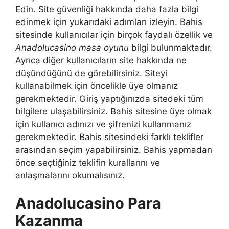
Edin. Site güvenliği hakkında daha fazla bilgi
edinmek için yukarıdaki adımları izleyin. Bahis
sitesinde kullanıcılar için birçok faydalı özellik ve
Anadolucasino masa oyunu
bilgi bulunmaktadır.
Ayrıca diğer kullanıcıların site hakkında ne
düşündüğünü de görebilirsiniz. Siteyi
kullanabilmek için öncelikle üye olmanız
gerekmektedir. Giriş yaptığınızda sitedeki tüm
bilgilere ulaşabilirsiniz. Bahis sitesine üye olmak
için kullanıcı adınızı ve şifrenizi kullanmanız
gerekmektedir. Bahis sitesindeki farklı teklifler
arasından seçim yapabilirsiniz. Bahis yapmadan
önce seçtiğiniz teklifin kurallarını ve
anlaşmalarını okumalısınız.
Anadolucasino Para
Kazanma