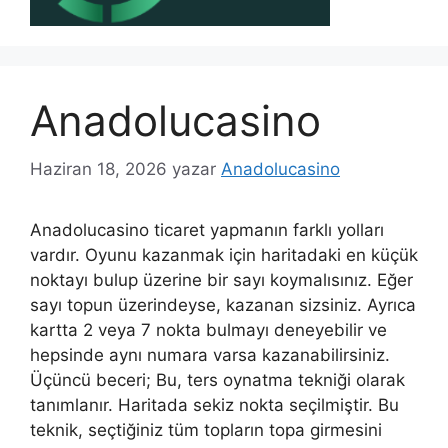
Anadolucasino
Haziran 18, 2026
yazar
Anadolucasino
Anadolucasino ticaret yapmanın farklı yolları
vardır. Oyunu kazanmak için haritadaki en küçük
noktayı bulup üzerine bir sayı koymalısınız. Eğer
sayı topun üzerindeyse, kazanan sizsiniz. Ayrıca
kartta 2 veya 7 nokta bulmayı deneyebilir ve
hepsinde aynı numara varsa kazanabilirsiniz.
Üçüncü beceri; Bu, ters oynatma tekniği olarak
tanımlanır. Haritada sekiz nokta seçilmiştir. Bu
teknik, seçtiğiniz tüm topların topa girmesini