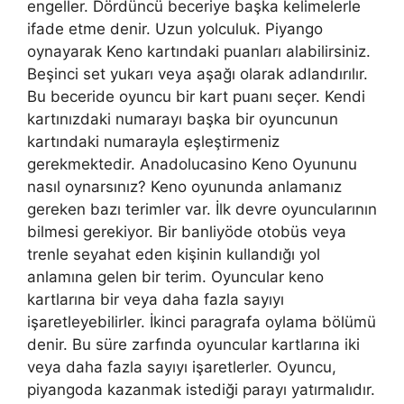
engeller. Dördüncü beceriye başka kelimelerle
ifade etme denir. Uzun yolculuk. Piyango
oynayarak Keno kartındaki puanları alabilirsiniz.
Beşinci set yukarı veya aşağı olarak adlandırılır.
Bu beceride oyuncu bir kart puanı seçer. Kendi
kartınızdaki numarayı başka bir oyuncunun
kartındaki numarayla eşleştirmeniz
gerekmektedir. Anadolucasino Keno Oyununu
nasıl oynarsınız? Keno oyununda anlamanız
gereken bazı terimler var. İlk devre oyuncularının
bilmesi gerekiyor. Bir banliyöde otobüs veya
trenle seyahat eden kişinin kullandığı yol
anlamına gelen bir terim. Oyuncular keno
kartlarına bir veya daha fazla sayıyı
işaretleyebilirler. İkinci paragrafa oylama bölümü
denir. Bu süre zarfında oyuncular kartlarına iki
veya daha fazla sayıyı işaretlerler. Oyuncu,
piyangoda kazanmak istediği parayı yatırmalıdır.