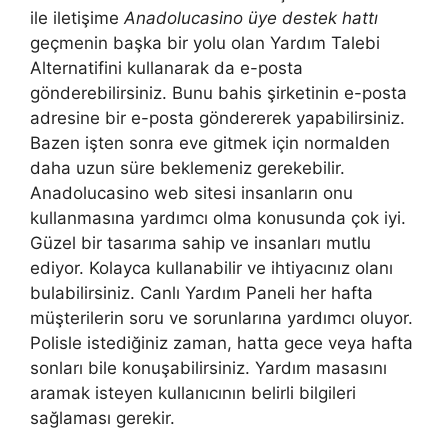
ile iletişime
Anadolucasino üye destek hattı
geçmenin başka bir yolu olan Yardım Talebi
Alternatifini kullanarak da e-posta
gönderebilirsiniz. Bunu bahis şirketinin e-posta
adresine bir e-posta göndererek yapabilirsiniz.
Bazen işten sonra eve gitmek için normalden
daha uzun süre beklemeniz gerekebilir.
Anadolucasino web sitesi insanların onu
kullanmasına yardımcı olma konusunda çok iyi.
Güzel bir tasarıma sahip ve insanları mutlu
ediyor. Kolayca kullanabilir ve ihtiyacınız olanı
bulabilirsiniz. Canlı Yardım Paneli her hafta
müşterilerin soru ve sorunlarına yardımcı oluyor.
Polisle istediğiniz zaman, hatta gece veya hafta
sonları bile konuşabilirsiniz. Yardım masasını
aramak isteyen kullanıcının belirli bilgileri
sağlaması gerekir.