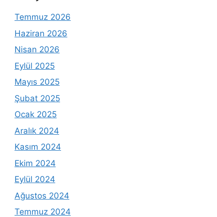
Temmuz 2026
Haziran 2026
Nisan 2026
Eylül 2025
Mayıs 2025
Şubat 2025
Ocak 2025
Aralık 2024
Kasım 2024
Ekim 2024
Eylül 2024
Ağustos 2024
Temmuz 2024