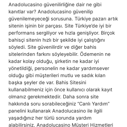
Anadolucasino güvenilirliğine dair ne gibi
kanıtlar var? Anadolucasino güvenilip
güvenilemeyeceği sorusuna. Türkiye pazarı artık
sitenin işinin bir parçası. Site Türkiye’de iyi bir
performans sergiliyor ve hızla genişliyor. Birçok
bahisçi sitenin hızlı bir şekilde iyi çalıştığını
söyledi. Site güvenilirdir ve diğer bahis
sitelerinden farkını söyleyebilir. Ödemenin ne
kadar kolay olduğu, şirketin ne kadar iyi
yönetildiği, personelin ne kadar yardımsever
olduğu gibi müşterileri mutlu ve sadık kılan
başka şeyler de var. Bahis Sitesini
kullanabilmeniz için önce kullanıcı olarak kayıt
olmanız gerekmektedir. Daha sonra site
hakkında soru sorabileceğiniz “Canlı Yardım”
panelini kullanarak Anadolucasino ile ilgili
yaşadığınız her türlü sorunda yardım
alabilirsiniz. Anadolucasino Müşteri Hizmetleri