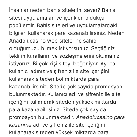
İnsanlar neden bahis sitelerini sever? Bahis
sitesi uygulamaları ve içerikleri oldukça
popülerdir. Bahis siteleri ve uygulamalardaki
bilgileri kullanarak para kazanabilirsiniz. Neden
Anadolucasino web sitelerine sahip
olduğumuzu bilmek istiyorsunuz. Seçtiğiniz
teklifin kurallarını ve sözleşmelerini okumanızı
istiyoruz. Birçok kişi siteyi beğeniyor. Ayrıca
kullanıcı adınız ve şifreniz ile site içeriğini
kullanarak siteden bol miktarda para
kazanabilirsiniz. Sitede çok sayıda promosyon
bulunmaktadır. Kullanıcı adı ve şifreniz ile site
içeriğini kullanarak siteden yüksek miktarda
para kazanabilirsiniz. Sitede çok sayıda
promosyon bulunmaktadır.
Anadolucasino para
kazanma
adı ve şifreniz ile site içeriğini
kullanarak siteden yüksek miktarda para