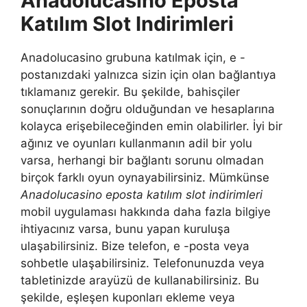
Anadolucasino Eposta
Katılım Slot Indirimleri
Anadolucasino grubuna katılmak için, e -
postanızdaki yalnızca sizin için olan bağlantıya
tıklamanız gerekir. Bu şekilde, bahisçiler
sonuçlarının doğru olduğundan ve hesaplarına
kolayca erişebileceğinden emin olabilirler. İyi bir
ağınız ve oyunları kullanmanın adil bir yolu
varsa, herhangi bir bağlantı sorunu olmadan
birçok farklı oyun oynayabilirsiniz. Mümkünse
Anadolucasino eposta katılım slot indirimleri
mobil uygulaması hakkında daha fazla bilgiye
ihtiyacınız varsa, bunu yapan kuruluşa
ulaşabilirsiniz. Bize telefon, e -posta veya
sohbetle ulaşabilirsiniz. Telefonunuzda veya
tabletinizde arayüzü de kullanabilirsiniz. Bu
şekilde, eşleşen kuponları ekleme veya