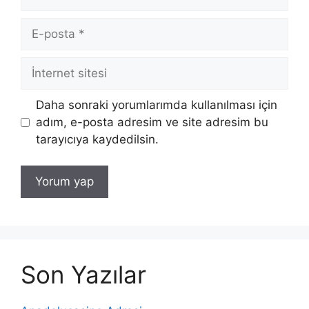
E-
posta
İnternet
sitesi
Daha sonraki yorumlarımda kullanılması için
adım, e-posta adresim ve site adresim bu
tarayıcıya kaydedilsin.
Son Yazılar