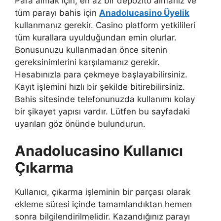
Para almak için, en az bir depozito almanız ve
tüm parayı bahis için
Anadolucasino Üyelik
kullanmanız gerekir. Casino platform yetkilileri
tüm kurallara uyulduğundan emin olurlar.
Bonusunuzu kullanmadan önce sitenin
gereksinimlerini karşılamanız gerekir.
Hesabınızla para çekmeye başlayabilirsiniz.
Kayıt işlemini hızlı bir şekilde bitirebilirsiniz.
Bahis sitesinde telefonunuzda kullanımı kolay
bir şikayet yapısı vardır. Lütfen bu sayfadaki
uyarıları göz önünde bulundurun.
Anadolucasino Kullanıcı
Çıkarma
Kullanıcı, çıkarma işleminin bir parçası olarak
ekleme süresi içinde tamamlandıktan hemen
sonra bilgilendirilmelidir. Kazandığınız parayı