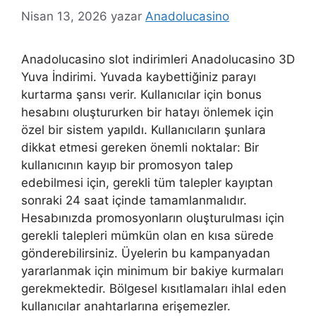
Nisan 13, 2026
yazar
Anadolucasino
Anadolucasino slot indirimleri Anadolucasino 3D
Yuva İndirimi. Yuvada kaybettiğiniz parayı
kurtarma şansı verir. Kullanıcılar için bonus
hesabını oluştururken bir hatayı önlemek için
özel bir sistem yapıldı. Kullanıcıların şunlara
dikkat etmesi gereken önemli noktalar: Bir
kullanıcının kayıp bir promosyon talep
edebilmesi için, gerekli tüm talepler kayıptan
sonraki 24 saat içinde tamamlanmalıdır.
Hesabınızda promosyonların oluşturulması için
gerekli talepleri mümkün olan en kısa sürede
gönderebilirsiniz. Üyelerin bu kampanyadan
yararlanmak için minimum bir bakiye kurmaları
gerekmektedir. Bölgesel kısıtlamaları ihlal eden
kullanıcılar anahtarlarına erişemezler.