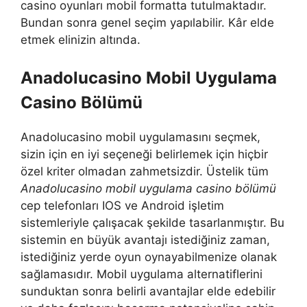
casino oyunları mobil formatta tutulmaktadır.
Bundan sonra genel seçim yapılabilir. Kâr elde
etmek elinizin altında.
Anadolucasino Mobil Uygulama
Casino Bölümü
Anadolucasino mobil uygulamasını seçmek,
sizin için en iyi seçeneği belirlemek için hiçbir
özel kriter olmadan zahmetsizdir. Üstelik tüm
Anadolucasino mobil uygulama casino bölümü
cep telefonları IOS ve Android işletim
sistemleriyle çalışacak şekilde tasarlanmıştır. Bu
sistemin en büyük avantajı istediğiniz zaman,
istediğiniz yerde oyun oynayabilmenize olanak
sağlamasıdır. Mobil uygulama alternatiflerini
sunduktan sonra belirli avantajlar elde edebilir