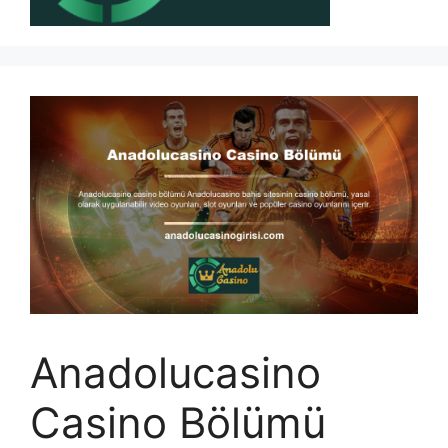
Anadolucasino
Casino Bölümü