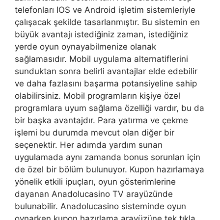
telefonları IOS ve Android işletim sistemleriyle
çalışacak şekilde tasarlanmıştır. Bu sistemin en
büyük avantajı istediğiniz zaman, istediğiniz
yerde oyun oynayabilmenize olanak
sağlamasıdır. Mobil uygulama alternatiflerini
sunduktan sonra belirli avantajlar elde edebilir
ve daha fazlasını başarma potansiyeline sahip
olabilirsiniz. Mobil programların kişiye özel
programlara uyum sağlama özelliği vardır, bu da
bir başka avantajdır. Para yatırma ve çekme
işlemi bu durumda mevcut olan diğer bir
seçenektir. Her adımda yardım sunan
uygulamada aynı zamanda bonus sorunları için
de özel bir bölüm bulunuyor. Kupon hazırlamaya
yönelik etkili ipuçları, oyun gösterimlerine
dayanan Anadolucasino TV arayüzünde
bulunabilir. Anadolucasino sisteminde oyun
oynarken kupon hazırlama arayüzüne tek tıkla