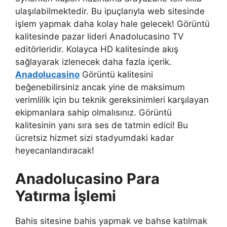
ulaşılabilmektedir. Bu ipuçlarıyla web sitesinde
işlem yapmak daha kolay hale gelecek! Görüntü
kalitesinde pazar lideri Anadolucasino TV
editörleridir. Kolayca HD kalitesinde akış
sağlayarak izlenecek daha fazla içerik.
Anadolucasino
Görüntü kalitesini
beğenebilirsiniz ancak yine de maksimum
verimlilik için bu teknik gereksinimleri karşılayan
ekipmanlara sahip olmalısınız. Görüntü
kalitesinin yanı sıra ses de tatmin edici! Bu
ücretsiz hizmet sizi stadyumdaki kadar
heyecanlandıracak!
Anadolucasino Para
Yatırma İşlemi
Bahis sitesine bahis yapmak ve bahse katılmak