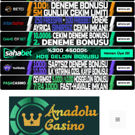
İçeriğe
atla
Menü