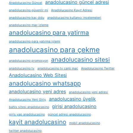
anadolucasino güncel adresi
Anadolucasino Güncel
anadolucasino güvenlir mi
Anadolucasino Kayıt Adresi
anadolucasino kaç oldu
anadolucasino kullanıcı i̇ncelemeleri
anadolucasino maç izleme
anadolucasino para yatirma
anadolucasino para yatırma i̇şlemi
anadolucasino para çekme
anadolucasino sitesi
anadolucasino promosyon
anadolucasino tv
anadolucasino tv canli maç
Anadolucasino Twitter
Anadolucasino Web Sitesi
anadolucasino whatsapp
anadolucasino yeni adres
anadolucasino yeni adresi
anadolucasino üyelik
Anadolucasino Yeni Giriş
girisi anadolucasino
bahis sitesi anadolucasino
giris yap anadolucasino
güncel adresi anadolucasino
kayit anadolucasino
mobil anadolucasino
twitter anadolucasino