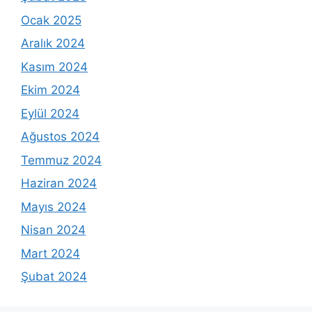
Ocak 2025
Aralık 2024
Kasım 2024
Ekim 2024
Eylül 2024
Ağustos 2024
Temmuz 2024
Haziran 2024
Mayıs 2024
Nisan 2024
Mart 2024
Şubat 2024