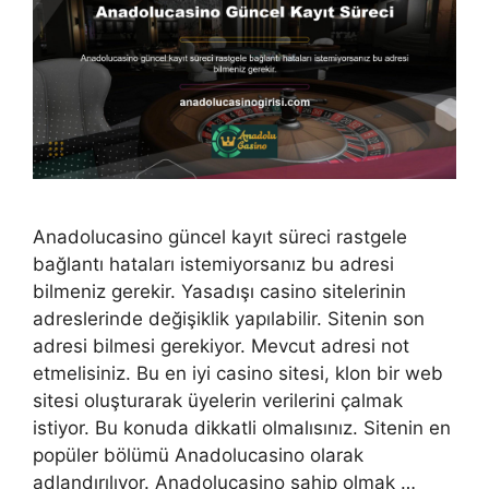
Anadolucasino güncel kayıt süreci rastgele
bağlantı hataları istemiyorsanız bu adresi
bilmeniz gerekir. Yasadışı casino sitelerinin
adreslerinde değişiklik yapılabilir. Sitenin son
adresi bilmesi gerekiyor. Mevcut adresi not
etmelisiniz. Bu en iyi casino sitesi, klon bir web
sitesi oluşturarak üyelerin verilerini çalmak
istiyor. Bu konuda dikkatli olmalısınız. Sitenin en
popüler bölümü Anadolucasino olarak
adlandırılıyor. Anadolucasino sahip olmak …