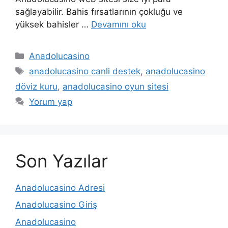
sağlayabilir. Bahis fırsatlarının çokluğu ve
yüksek bahisler …
Devamını oku
Kategoriler
Anadolucasino
Etiketler
anadolucasino canli destek
,
anadolucasino
döviz kuru
,
anadolucasino oyun sitesi
Yorum yap
Son Yazılar
Anadolucasino Adresi
Anadolucasino Giriş
Anadolucasino