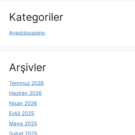
Kategoriler
Anadolucasino
Arşivler
Temmuz 2026
Haziran 2026
Nisan 2026
Eylül 2025
Mayıs 2025
Şubat 2025