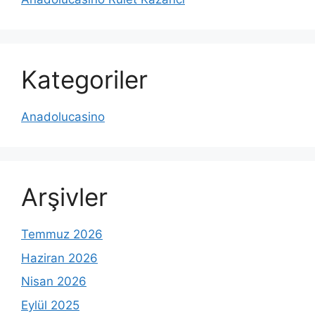
Kategoriler
Anadolucasino
Arşivler
Temmuz 2026
Haziran 2026
Nisan 2026
Eylül 2025