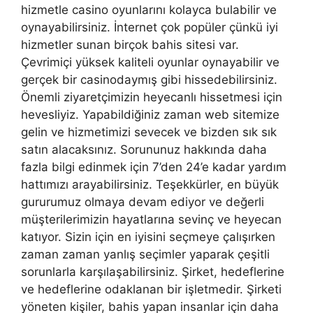
hizmetle casino oyunlarını kolayca bulabilir ve
oynayabilirsiniz. İnternet çok popüler çünkü iyi
hizmetler sunan birçok bahis sitesi var.
Çevrimiçi yüksek kaliteli oyunlar oynayabilir ve
gerçek bir casinodaymış gibi hissedebilirsiniz.
Önemli ziyaretçimizin heyecanlı hissetmesi için
hevesliyiz. Yapabildiğiniz zaman web sitemize
gelin ve hizmetimizi sevecek ve bizden sık sık
satın alacaksınız. Sorununuz hakkında daha
fazla bilgi edinmek için 7’den 24’e kadar yardım
hattımızı arayabilirsiniz. Teşekkürler, en büyük
gururumuz olmaya devam ediyor ve değerli
müşterilerimizin hayatlarına sevinç ve heyecan
katıyor. Sizin için en iyisini seçmeye çalışırken
zaman zaman yanlış seçimler yaparak çeşitli
sorunlarla karşılaşabilirsiniz. Şirket, hedeflerine
ve hedeflerine odaklanan bir işletmedir. Şirketi
yöneten kişiler, bahis yapan insanlar için daha