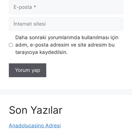
E-
posta
İnternet
sitesi
Daha sonraki yorumlarımda kullanılması için
adım, e-posta adresim ve site adresim bu
tarayıcıya kaydedilsin.
Son Yazılar
Anadolucasino Adresi