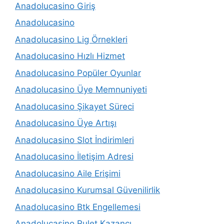
Anadolucasino Giriş
Anadolucasino
Anadolucasino Lig Örnekleri
Anadolucasino Hızlı Hizmet
Anadolucasino Popüler Oyunlar
Anadolucasino Üye Memnuniyeti
Anadolucasino Şikayet Süreci
Anadolucasino Üye Artışı
Anadolucasino Slot İndirimleri
Anadolucasino İletişim Adresi
Anadolucasino Aile Erişimi
Anadolucasino Kurumsal Güvenilirlik
Anadolucasino Btk Engellemesi
Anadolucasino Rulet Kazancı