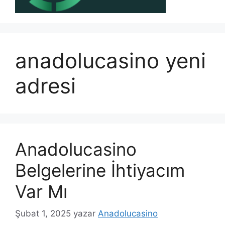
anadolucasino yeni
adresi
Anadolucasino
Belgelerine İhtiyacım
Var Mı
Şubat 1, 2025
yazar
Anadolucasino