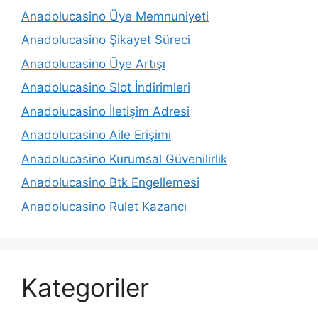
Anadolucasino Üye Memnuniyeti
Anadolucasino Şikayet Süreci
Anadolucasino Üye Artışı
Anadolucasino Slot İndirimleri
Anadolucasino İletişim Adresi
Anadolucasino Aile Erişimi
Anadolucasino Kurumsal Güvenilirlik
Anadolucasino Btk Engellemesi
Anadolucasino Rulet Kazancı
Kategoriler