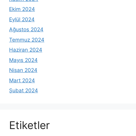
Ekim 2024
Eylül 2024
Ağustos 2024
Temmuz 2024
Haziran 2024
Mayıs 2024
Nisan 2024
Mart 2024
Şubat 2024
Etiketler