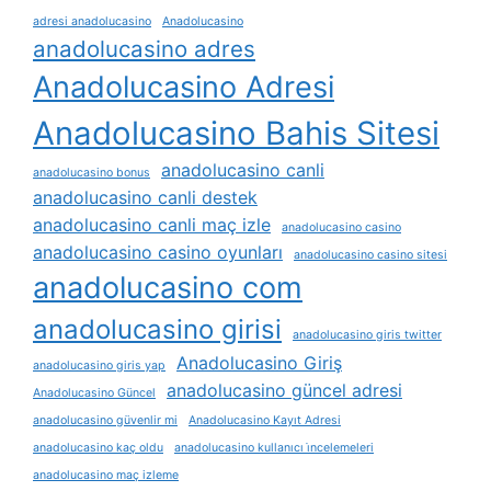
adresi anadolucasino
Anadolucasino
anadolucasino adres
Anadolucasino Adresi
Anadolucasino Bahis Sitesi
anadolucasino canli
anadolucasino bonus
anadolucasino canli destek
anadolucasino canli maç izle
anadolucasino casino
anadolucasino casino oyunları
anadolucasino casino sitesi
anadolucasino com
anadolucasino girisi
anadolucasino giris twitter
Anadolucasino Giriş
anadolucasino giris yap
anadolucasino güncel adresi
Anadolucasino Güncel
anadolucasino güvenlir mi
Anadolucasino Kayıt Adresi
anadolucasino kaç oldu
anadolucasino kullanıcı i̇ncelemeleri
anadolucasino maç izleme