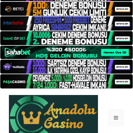
İçeriğe
atla
Menü