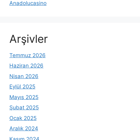
Anadolucasino
Arşivler
Temmuz 2026
Haziran 2026
Nisan 2026
Eylül 2025
Mayıs 2025
Şubat 2025
Ocak 2025
Aralık 2024
Kasım 2024