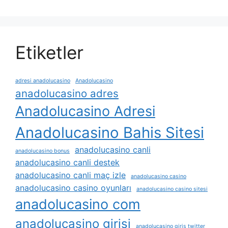
Etiketler
adresi anadolucasino
Anadolucasino
anadolucasino adres
Anadolucasino Adresi
Anadolucasino Bahis Sitesi
anadolucasino canli
anadolucasino bonus
anadolucasino canli destek
anadolucasino canli maç izle
anadolucasino casino
anadolucasino casino oyunları
anadolucasino casino sitesi
anadolucasino com
anadolucasino girisi
anadolucasino giris twitter