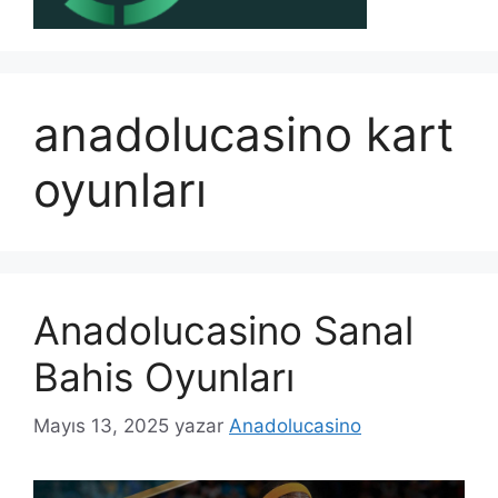
anadolucasino kart
oyunları
Anadolucasino Sanal
Bahis Oyunları
Mayıs 13, 2025
yazar
Anadolucasino