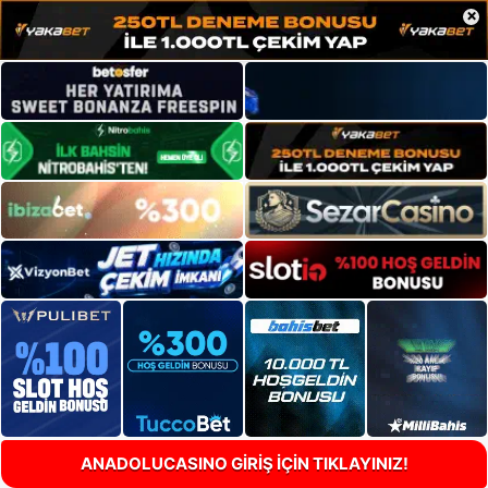
×
ANADOLUCASINO GİRİŞ İÇİN TIKLAYINIZ!