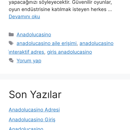
yapacağınızı söyleyecektir. Güvenilir oyunlar,
oyun endüstrisine katılmak isteyen herkes …
Devamını oku
Kategoriler
Anadolucasino
Etiketler
anadolucasino aile erişimi
,
anadolucasino
i̇nteraktif adres
,
giris anadolucasino
Yorum yap
Son Yazılar
Anadolucasino Adresi
Anadolucasino Giriş
Anadolucasino