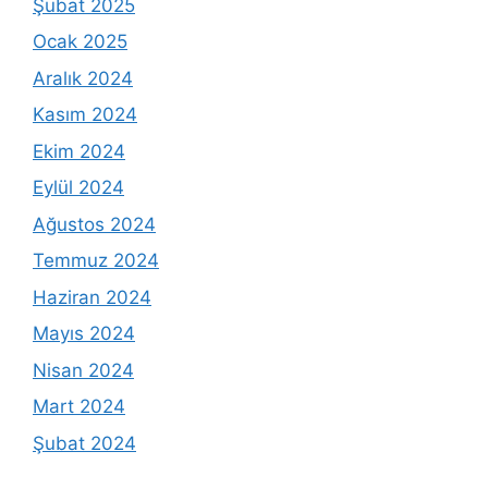
Şubat 2025
Ocak 2025
Aralık 2024
Kasım 2024
Ekim 2024
Eylül 2024
Ağustos 2024
Temmuz 2024
Haziran 2024
Mayıs 2024
Nisan 2024
Mart 2024
Şubat 2024