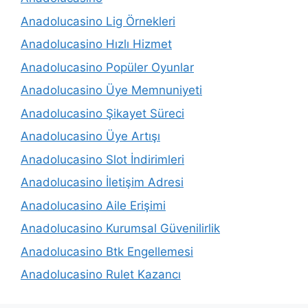
Anadolucasino Lig Örnekleri
Anadolucasino Hızlı Hizmet
Anadolucasino Popüler Oyunlar
Anadolucasino Üye Memnuniyeti
Anadolucasino Şikayet Süreci
Anadolucasino Üye Artışı
Anadolucasino Slot İndirimleri
Anadolucasino İletişim Adresi
Anadolucasino Aile Erişimi
Anadolucasino Kurumsal Güvenilirlik
Anadolucasino Btk Engellemesi
Anadolucasino Rulet Kazancı