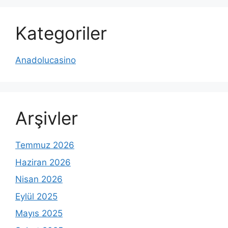
Kategoriler
Anadolucasino
Arşivler
Temmuz 2026
Haziran 2026
Nisan 2026
Eylül 2025
Mayıs 2025