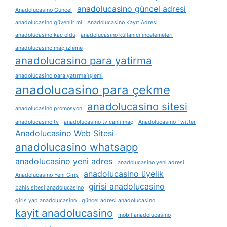
anadolucasino güncel adresi
Anadolucasino Güncel
anadolucasino güvenlir mi
Anadolucasino Kayıt Adresi
anadolucasino kaç oldu
anadolucasino kullanıcı i̇ncelemeleri
anadolucasino maç izleme
anadolucasino para yatirma
anadolucasino para yatırma i̇şlemi
anadolucasino para çekme
anadolucasino sitesi
anadolucasino promosyon
anadolucasino tv
anadolucasino tv canli maç
Anadolucasino Twitter
Anadolucasino Web Sitesi
anadolucasino whatsapp
anadolucasino yeni adres
anadolucasino yeni adresi
anadolucasino üyelik
Anadolucasino Yeni Giriş
girisi anadolucasino
bahis sitesi anadolucasino
giris yap anadolucasino
güncel adresi anadolucasino
kayit anadolucasino
mobil anadolucasino