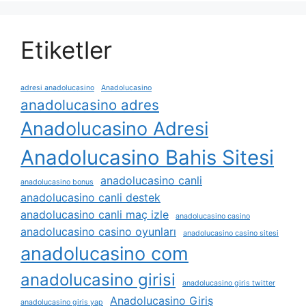
Etiketler
adresi anadolucasino
Anadolucasino
anadolucasino adres
Anadolucasino Adresi
Anadolucasino Bahis Sitesi
anadolucasino canli
anadolucasino bonus
anadolucasino canli destek
anadolucasino canli maç izle
anadolucasino casino
anadolucasino casino oyunları
anadolucasino casino sitesi
anadolucasino com
anadolucasino girisi
anadolucasino giris twitter
Anadolucasino Giriş
anadolucasino giris yap