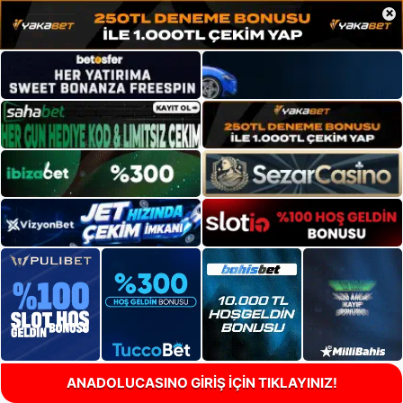
×
ANADOLUCASINO GİRİŞ İÇİN TIKLAYINIZ!