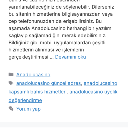
yararlanabileceğiniz de söylenebilir. Dilerseniz
bu sitenin hizmetlerine bilgisayarınızdan veya
cep telefonunuzdan da erişebilirsiniz. Bu
aşamada Anadolucasino herhangi bir yazılım
sağlayıp sağlamadığını merak edebilirsiniz.
Bildiğiniz gibi mobil uygulamalardan çeşitli
hizmetlerin alınması ve işlemlerin
gerçekleştirilmesi …
Devamını oku
Kategoriler
Anadolucasino
Etiketler
anadolucasino güncel adres
,
anadolucasino
kapsamlı bahis hizmetleri
,
anadolucasino üyelik
değerlendirme
Yorum yap