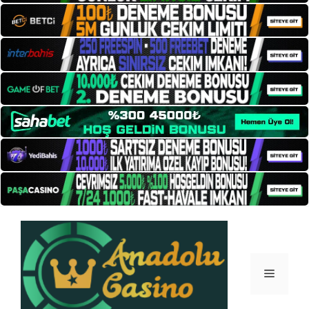
İçeriğe
atla
Menü