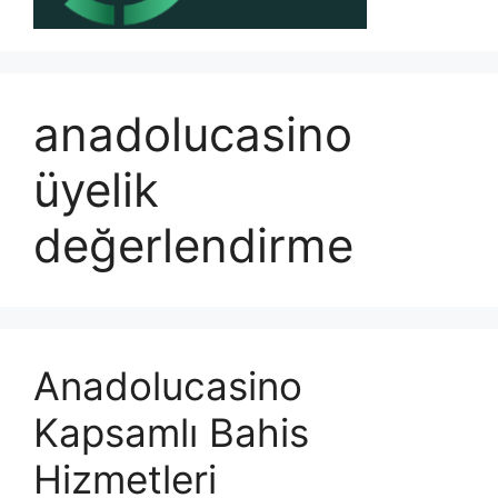
anadolucasino
üyelik
değerlendirme
Anadolucasino
Kapsamlı Bahis
Hizmetleri