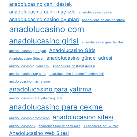
anadolucasino canli destek
anadolucasino canli maç izle
anadolucasino casino
anadolucasino casino oyunları
anadolucasino casino sitesi
anadolucasino com
anadolucasino girisi
anadolucasino giris twitter
Anadolucasino Giriş
anadolucasino giris yap
anadolucasino güncel adresi
Anadolucasino Güncel
anadolucasino güvenlir mi
Anadolucasino Kayıt Adresi
anadolucasino kaç oldu
anadolucasino kullanıcı i̇ncelemeleri
anadolucasino maç izleme
anadolucasino para yatirma
anadolucasino para yatırma i̇şlemi
anadolucasino para çekme
anadolucasino sitesi
anadolucasino promosyon
anadolucasino tv
anadolucasino tv canli maç
Anadolucasino Twitter
Anadolucasino Web Sitesi