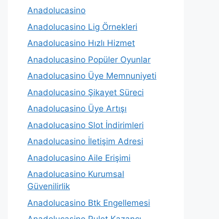
Anadolucasino
Anadolucasino Lig Örnekleri
Anadolucasino Hızlı Hizmet
Anadolucasino Popüler Oyunlar
Anadolucasino Üye Memnuniyeti
Anadolucasino Şikayet Süreci
Anadolucasino Üye Artışı
Anadolucasino Slot İndirimleri
Anadolucasino İletişim Adresi
Anadolucasino Aile Erişimi
Anadolucasino Kurumsal
Güvenilirlik
Anadolucasino Btk Engellemesi