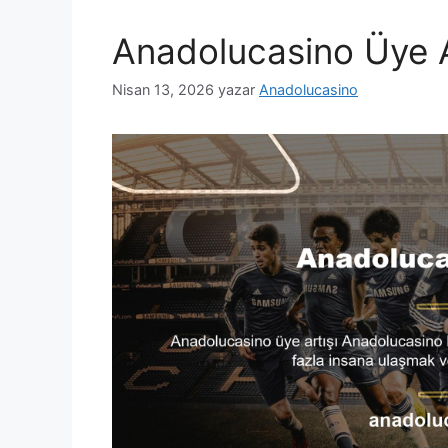
Anadolucasino Üye A
Nisan 13, 2026
yazar
Anadolucasino