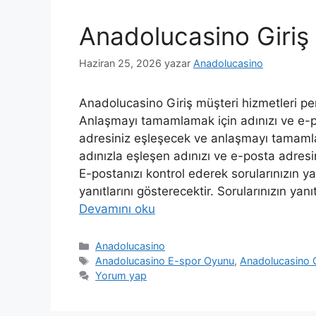
Anadolucasino Giriş
Haziran 25, 2026
yazar
Anadolucasino
Anadolucasino Giriş müşteri hizmetleri p
Anlaşmayı tamamlamak için adınızı ve e-pos
adresiniz eşleşecek ve anlaşmayı tamamla
adınızla eşleşen adınızı ve e-posta adresini
E-postanızı kontrol ederek sorularınızın yanı
yanıtlarını gösterecektir. Sorularınızın yanı
Devamını oku
Kategoriler
Anadolucasino
Etiketler
Anadolucasino E-spor Oyunu
,
Anadolucasino G
Yorum yap