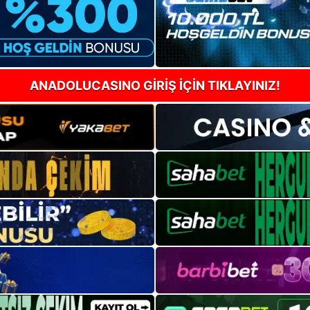
ANADOLUCASINO GİRİŞ İÇİN TIKLAYINIZ!