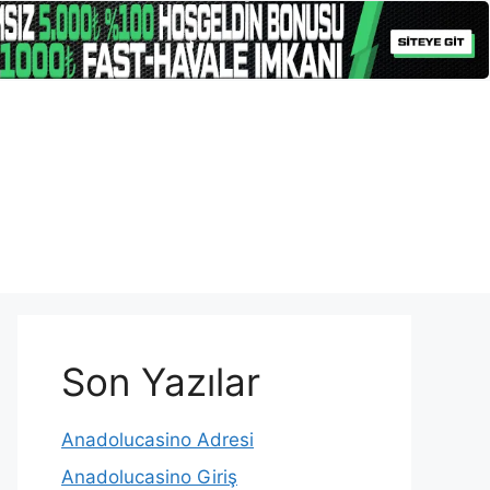
Son Yazılar
Anadolucasino Adresi
Anadolucasino Giriş