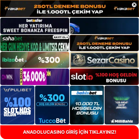
×
ANADOLUCASINO GİRİŞ İÇİN TIKLAYINIZ!