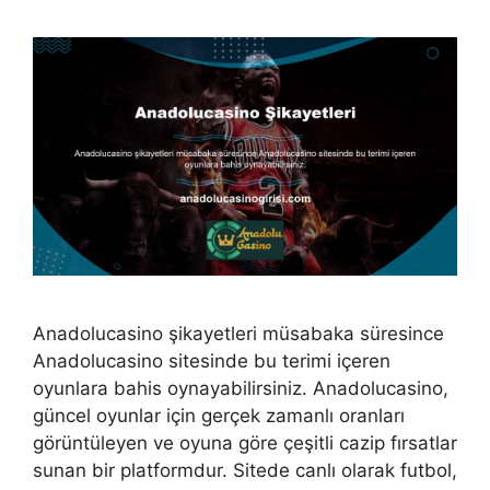
Anadolucasino şikayetleri müsabaka süresince
Anadolucasino sitesinde bu terimi içeren
oyunlara bahis oynayabilirsiniz. Anadolucasino,
güncel oyunlar için gerçek zamanlı oranları
görüntüleyen ve oyuna göre çeşitli cazip fırsatlar
sunan bir platformdur. Sitede canlı olarak futbol,