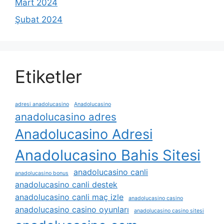
Mart 2024
Şubat 2024
Etiketler
adresi anadolucasino
Anadolucasino
anadolucasino adres
Anadolucasino Adresi
Anadolucasino Bahis Sitesi
anadolucasino canli
anadolucasino bonus
anadolucasino canli destek
anadolucasino canli maç izle
anadolucasino casino
anadolucasino casino oyunları
anadolucasino casino sitesi