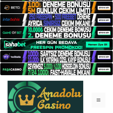
İçeriğe
atla
Menü