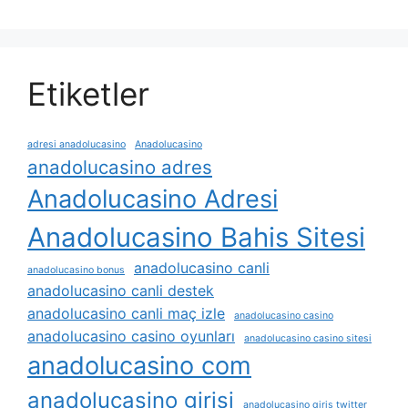
Etiketler
adresi anadolucasino
Anadolucasino
anadolucasino adres
Anadolucasino Adresi
Anadolucasino Bahis Sitesi
anadolucasino canli
anadolucasino bonus
anadolucasino canli destek
anadolucasino canli maç izle
anadolucasino casino
anadolucasino casino oyunları
anadolucasino casino sitesi
anadolucasino com
anadolucasino girisi
anadolucasino giris twitter