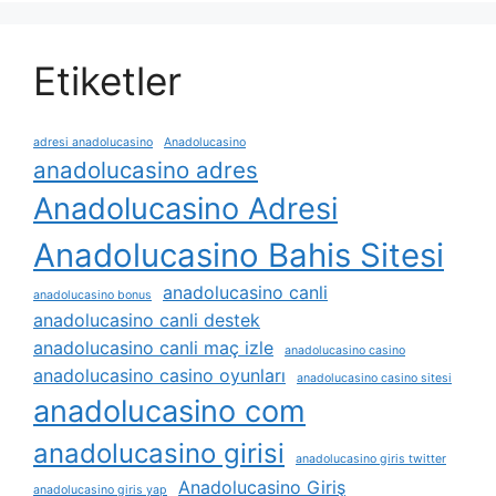
Etiketler
adresi anadolucasino
Anadolucasino
anadolucasino adres
Anadolucasino Adresi
Anadolucasino Bahis Sitesi
anadolucasino canli
anadolucasino bonus
anadolucasino canli destek
anadolucasino canli maç izle
anadolucasino casino
anadolucasino casino oyunları
anadolucasino casino sitesi
anadolucasino com
anadolucasino girisi
anadolucasino giris twitter
Anadolucasino Giriş
anadolucasino giris yap