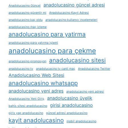
anadolucasino güncel adresi
Anadolucasino Güncel
anadolucasino güvenlir mi
Anadolucasino Kayıt Adresi
anadolucasino kaç oldu
anadolucasino kullanıcı i̇ncelemeleri
anadolucasino maç izleme
anadolucasino para yatirma
anadolucasino para yatırma i̇şlemi
anadolucasino para çekme
anadolucasino sitesi
anadolucasino promosyon
anadolucasino tv
anadolucasino tv canli maç
Anadolucasino Twitter
Anadolucasino Web Sitesi
anadolucasino whatsapp
anadolucasino yeni adres
anadolucasino yeni adresi
anadolucasino üyelik
Anadolucasino Yeni Giriş
girisi anadolucasino
bahis sitesi anadolucasino
giris yap anadolucasino
güncel adresi anadolucasino
kayit anadolucasino
mobil anadolucasino