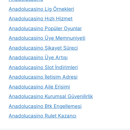
Anadolucasino Lig Örnekleri
Anadolucasino Hızlı Hizmet
Anadolucasino Popüler Oyunlar
Anadolucasino Üye Memnuniyeti
Anadolucasino Şikayet Süreci
Anadolucasino Üye Artışı
Anadolucasino Slot İndirimleri
Anadolucasino İletişim Adresi
Anadolucasino Aile Erişimi
Anadolucasino Kurumsal Güvenilirlik
Anadolucasino Btk Engellemesi
Anadolucasino Rulet Kazancı