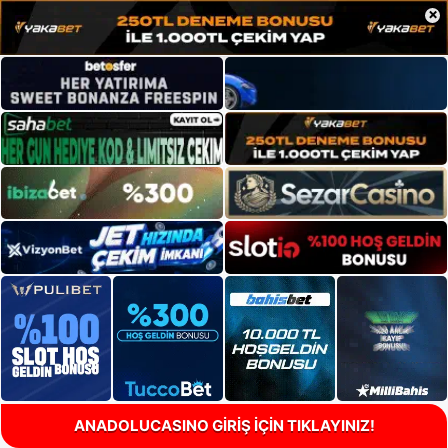
×
ANADOLUCASINO GİRİŞ İÇİN TIKLAYINIZ!