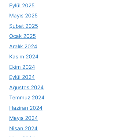
Eylül 2025
Mayıs 2025
Şubat 2025
Ocak 2025
Aralık 2024
Kasım 2024
Ekim 2024
Eylül 2024
Ağustos 2024
Temmuz 2024
Haziran 2024
Mayıs 2024
Nisan 2024