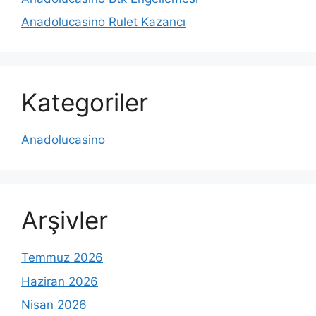
Anadolucasino Rulet Kazancı
Kategoriler
Anadolucasino
Arşivler
Temmuz 2026
Haziran 2026
Nisan 2026