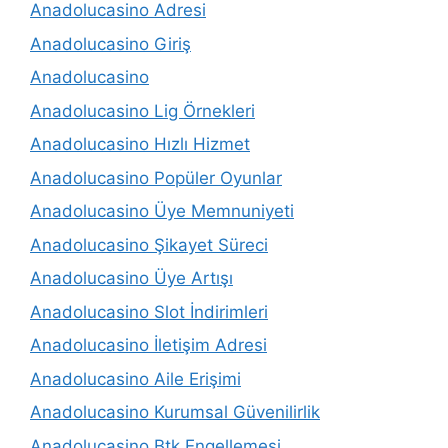
Anadolucasino Adresi
Anadolucasino Giriş
Anadolucasino
Anadolucasino Lig Örnekleri
Anadolucasino Hızlı Hizmet
Anadolucasino Popüler Oyunlar
Anadolucasino Üye Memnuniyeti
Anadolucasino Şikayet Süreci
Anadolucasino Üye Artışı
Anadolucasino Slot İndirimleri
Anadolucasino İletişim Adresi
Anadolucasino Aile Erişimi
Anadolucasino Kurumsal Güvenilirlik
Anadolucasino Btk Engellemesi