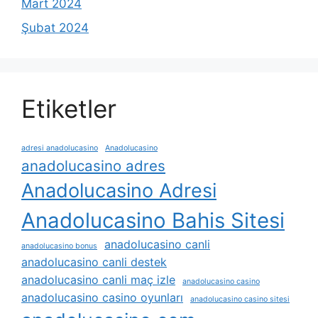
Mart 2024
Şubat 2024
Etiketler
adresi anadolucasino
Anadolucasino
anadolucasino adres
Anadolucasino Adresi
Anadolucasino Bahis Sitesi
anadolucasino canli
anadolucasino bonus
anadolucasino canli destek
anadolucasino canli maç izle
anadolucasino casino
anadolucasino casino oyunları
anadolucasino casino sitesi