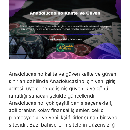
Anadolucasino kalite ve güven kalite ve güven
sınırları dahilinde Anadolucasino için yeni giriş
adresi, üyelerine gelişmiş güvenlik ve gönül
rahatlığı sunacak şekilde güncellendi.
Anadolucasino, çok çeşitli bahis seçenekleri,
adil oranlar, kolay finansal işlemler, çekici
promosyonlar ve yenilikçi fikirler sunan bir web
sitesidir. Bazı bahisçilerin sitelerin düzensizliği