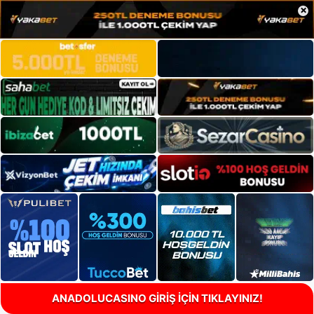
×
ANADOLUCASINO GİRİŞ İÇİN TIKLAYINIZ!