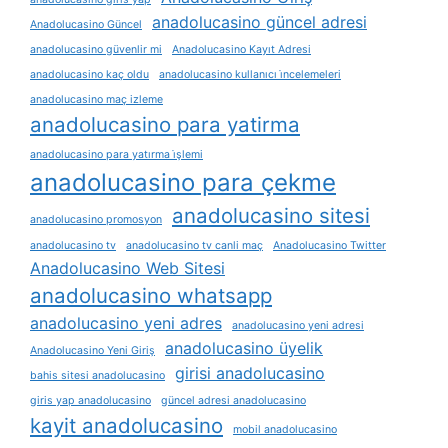
anadolucasino güncel adresi
Anadolucasino Güncel
anadolucasino güvenlir mi
Anadolucasino Kayıt Adresi
anadolucasino kaç oldu
anadolucasino kullanıcı i̇ncelemeleri
anadolucasino maç izleme
anadolucasino para yatirma
anadolucasino para yatırma i̇şlemi
anadolucasino para çekme
anadolucasino sitesi
anadolucasino promosyon
anadolucasino tv
anadolucasino tv canli maç
Anadolucasino Twitter
Anadolucasino Web Sitesi
anadolucasino whatsapp
anadolucasino yeni adres
anadolucasino yeni adresi
anadolucasino üyelik
Anadolucasino Yeni Giriş
girisi anadolucasino
bahis sitesi anadolucasino
giris yap anadolucasino
güncel adresi anadolucasino
kayit anadolucasino
mobil anadolucasino