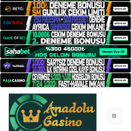
İçeriğe
atla
Menü