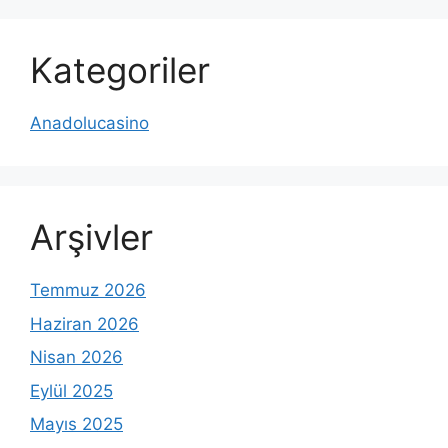
Kategoriler
Anadolucasino
Arşivler
Temmuz 2026
Haziran 2026
Nisan 2026
Eylül 2025
Mayıs 2025