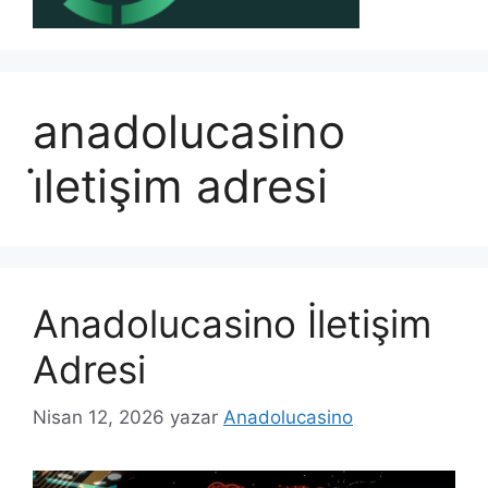
anadolucasino
i̇letişim adresi
Anadolucasino İletişim
Adresi
Nisan 12, 2026
yazar
Anadolucasino