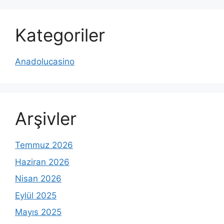
Kategoriler
Anadolucasino
Arşivler
Temmuz 2026
Haziran 2026
Nisan 2026
Eylül 2025
Mayıs 2025