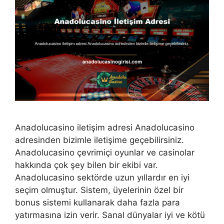
Anadolucasino iletişim adresi Anadolucasino
adresinden bizimle iletişime geçebilirsiniz.
Anadolucasino çevrimiçi oyunlar ve casinolar
hakkında çok şey bilen bir ekibi var.
Anadolucasino sektörde uzun yıllardır en iyi
seçim olmuştur. Sistem, üyelerinin özel bir
bonus sistemi kullanarak daha fazla para
yatırmasına izin verir. Sanal dünyalar iyi ve kötü