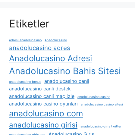
Etiketler
adresi anadolucasino
Anadolucasino
anadolucasino adres
Anadolucasino Adresi
Anadolucasino Bahis Sitesi
anadolucasino canli
anadolucasino bonus
anadolucasino canli destek
anadolucasino canli maç izle
anadolucasino casino
anadolucasino casino oyunları
anadolucasino casino sitesi
anadolucasino com
anadolucasino girisi
anadolucasino giris twitter
Anadolucasino Giriş
anadolucasino giris yap