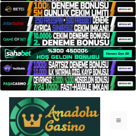
İçeriğe
atla
Menü