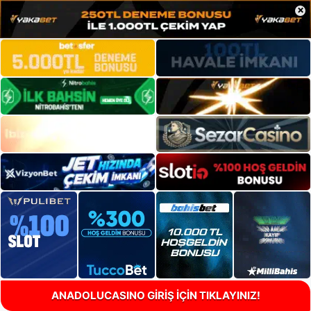
×
ANADOLUCASINO GİRİŞ İÇİN TIKLAYINIZ!