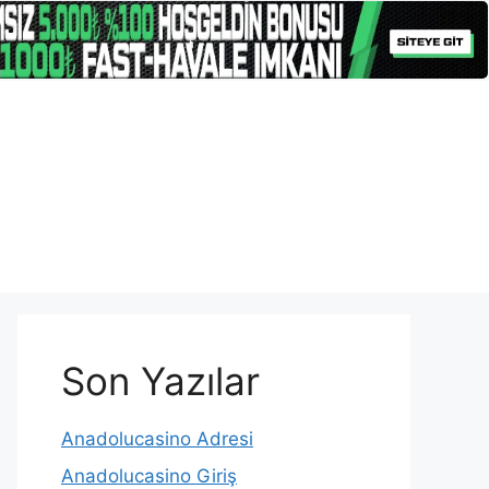
Son Yazılar
Anadolucasino Adresi
Anadolucasino Giriş