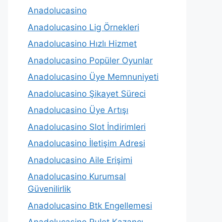
Anadolucasino
Anadolucasino Lig Örnekleri
Anadolucasino Hızlı Hizmet
Anadolucasino Popüler Oyunlar
Anadolucasino Üye Memnuniyeti
Anadolucasino Şikayet Süreci
Anadolucasino Üye Artışı
Anadolucasino Slot İndirimleri
Anadolucasino İletişim Adresi
Anadolucasino Aile Erişimi
Anadolucasino Kurumsal
Güvenilirlik
Anadolucasino Btk Engellemesi