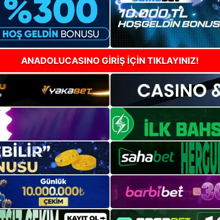
ANADOLUCASINO GİRİŞ İÇİN TIKLAYINIZ!