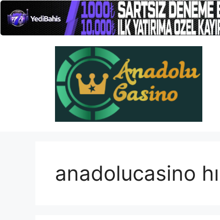
İçeriğe
atla
anadolucasino hı