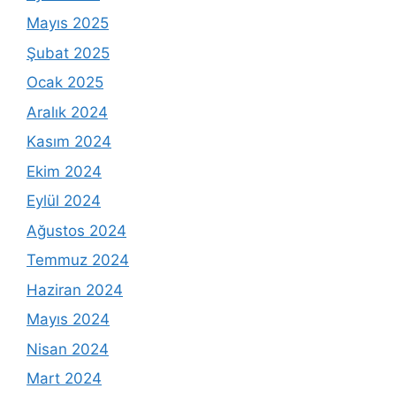
Mayıs 2025
Şubat 2025
Ocak 2025
Aralık 2024
Kasım 2024
Ekim 2024
Eylül 2024
Ağustos 2024
Temmuz 2024
Haziran 2024
Mayıs 2024
Nisan 2024
Mart 2024