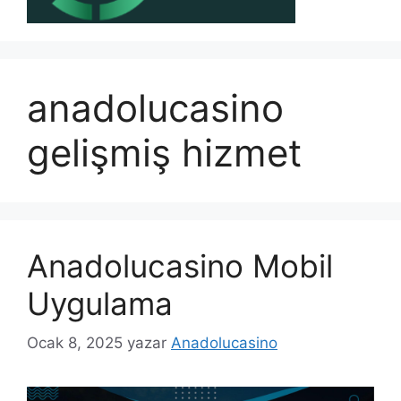
anadolucasino
gelişmiş hizmet
Anadolucasino Mobil
Uygulama
Ocak 8, 2025
yazar
Anadolucasino