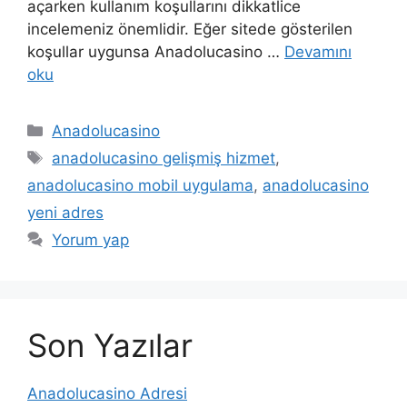
açarken kullanım koşullarını dikkatlice
incelemeniz önemlidir. Eğer sitede gösterilen
koşullar uygunsa Anadolucasino …
Devamını
oku
Kategoriler
Anadolucasino
Etiketler
anadolucasino gelişmiş hizmet
,
anadolucasino mobil uygulama
,
anadolucasino
yeni adres
Yorum yap
Son Yazılar
Anadolucasino Adresi