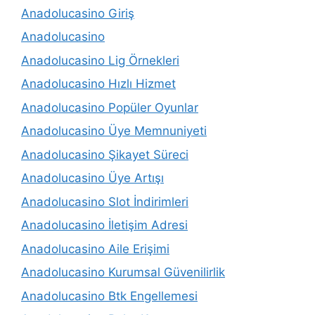
Anadolucasino Giriş
Anadolucasino
Anadolucasino Lig Örnekleri
Anadolucasino Hızlı Hizmet
Anadolucasino Popüler Oyunlar
Anadolucasino Üye Memnuniyeti
Anadolucasino Şikayet Süreci
Anadolucasino Üye Artışı
Anadolucasino Slot İndirimleri
Anadolucasino İletişim Adresi
Anadolucasino Aile Erişimi
Anadolucasino Kurumsal Güvenilirlik
Anadolucasino Btk Engellemesi