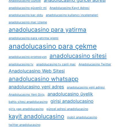
Anadolucasino Güncel
anadolucasino güvenlir mi
Anadolucasino Kayıt Adresi
anadolucasino kaç oldu
anadolucasino kullanıcı i̇ncelemeleri
anadolucasino maç izleme
anadolucasino para yatirma
anadolucasino para yatırma i̇şlemi
anadolucasino para çekme
anadolucasino sitesi
anadolucasino promosyon
anadolucasino tv
anadolucasino tv canli maç
Anadolucasino Twitter
Anadolucasino Web Sitesi
anadolucasino whatsapp
anadolucasino yeni adres
anadolucasino yeni adresi
anadolucasino üyelik
Anadolucasino Yeni Giriş
girisi anadolucasino
bahis sitesi anadolucasino
giris yap anadolucasino
güncel adresi anadolucasino
kayit anadolucasino
mobil anadolucasino
twitter anadolucasino