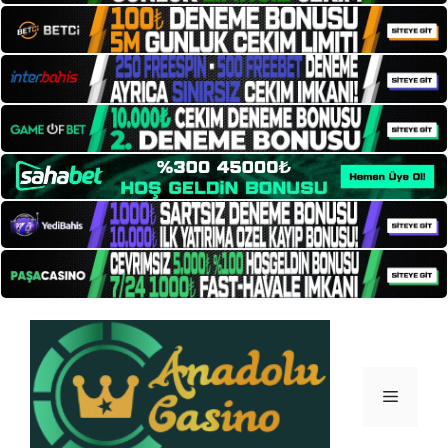
İçeriğe
atla
Menü