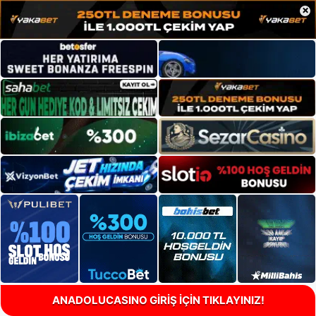
×
ANADOLUCASINO GİRİŞ İÇİN TIKLAYINIZ!