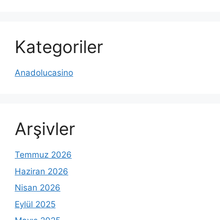
Kategoriler
Anadolucasino
Arşivler
Temmuz 2026
Haziran 2026
Nisan 2026
Eylül 2025