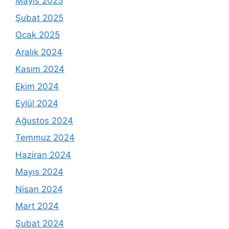
Mayıs 2025
Şubat 2025
Ocak 2025
Aralık 2024
Kasım 2024
Ekim 2024
Eylül 2024
Ağustos 2024
Temmuz 2024
Haziran 2024
Mayıs 2024
Nisan 2024
Mart 2024
Şubat 2024