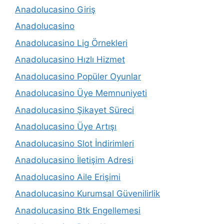
Anadolucasino Giriş
Anadolucasino
Anadolucasino Lig Örnekleri
Anadolucasino Hızlı Hizmet
Anadolucasino Popüler Oyunlar
Anadolucasino Üye Memnuniyeti
Anadolucasino Şikayet Süreci
Anadolucasino Üye Artışı
Anadolucasino Slot İndirimleri
Anadolucasino İletişim Adresi
Anadolucasino Aile Erişimi
Anadolucasino Kurumsal Güvenilirlik
Anadolucasino Btk Engellemesi