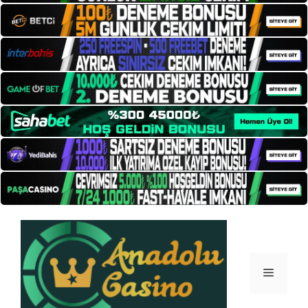
İçeriğe
atla
Menü