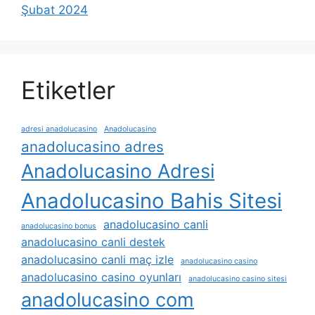
Şubat 2024
Etiketler
adresi anadolucasino
Anadolucasino
anadolucasino adres
Anadolucasino Adresi
Anadolucasino Bahis Sitesi
anadolucasino canli
anadolucasino bonus
anadolucasino canli destek
anadolucasino canli maç izle
anadolucasino casino
anadolucasino casino oyunları
anadolucasino casino sitesi
anadolucasino com