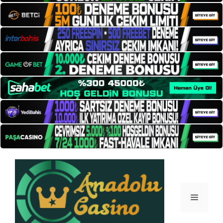
İçeriğe
atla
Menü