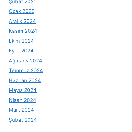
Şubat 2025
Ocak 2025
Aralık 2024
Kasım 2024
Ekim 2024
Eylül 2024
Ağustos 2024
Temmuz 2024
Haziran 2024
Mayıs 2024
Nisan 2024
Mart 2024
Şubat 2024