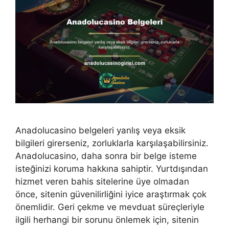
Anadolucasino belgeleri yanlış veya eksik
bilgileri girerseniz, zorluklarla karşılaşabilirsiniz.
Anadolucasino, daha sonra bir belge isteme
isteğinizi koruma hakkına sahiptir. Yurtdışından
hizmet veren bahis sitelerine üye olmadan
önce, sitenin güvenilirliğini iyice araştırmak çok
önemlidir. Geri çekme ve mevduat süreçleriyle
ilgili herhangi bir sorunu önlemek için, sitenin