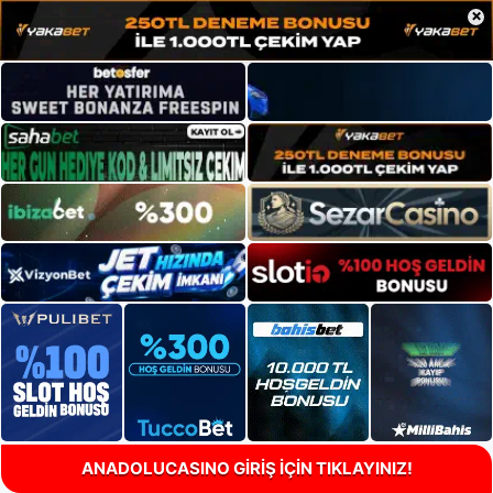
×
ANADOLUCASINO GİRİŞ İÇİN TIKLAYINIZ!