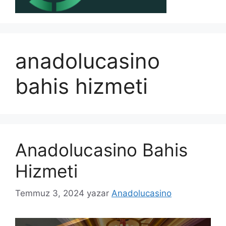
anadolucasino
bahis hizmeti
Anadolucasino Bahis
Hizmeti
Temmuz 3, 2024
yazar
Anadolucasino