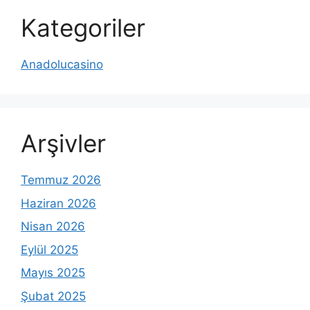
Kategoriler
Anadolucasino
Arşivler
Temmuz 2026
Haziran 2026
Nisan 2026
Eylül 2025
Mayıs 2025
Şubat 2025