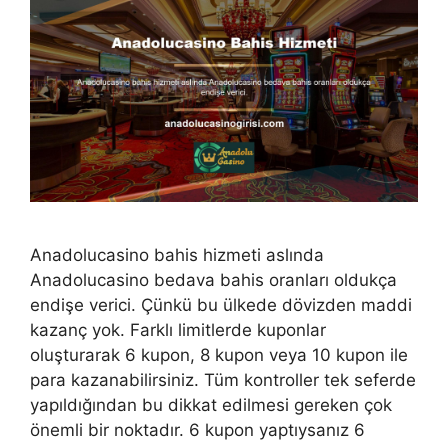
Anadolucasino bahis hizmeti aslında
Anadolucasino bedava bahis oranları oldukça
endişe verici. Çünkü bu ülkede dövizden maddi
kazanç yok. Farklı limitlerde kuponlar
oluşturarak 6 kupon, 8 kupon veya 10 kupon ile
para kazanabilirsiniz. Tüm kontroller tek seferde
yapıldığından bu dikkat edilmesi gereken çok
önemli bir noktadır. 6 kupon yaptıysanız 6