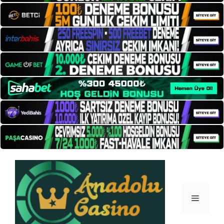
İçeriğe
atla
Menü