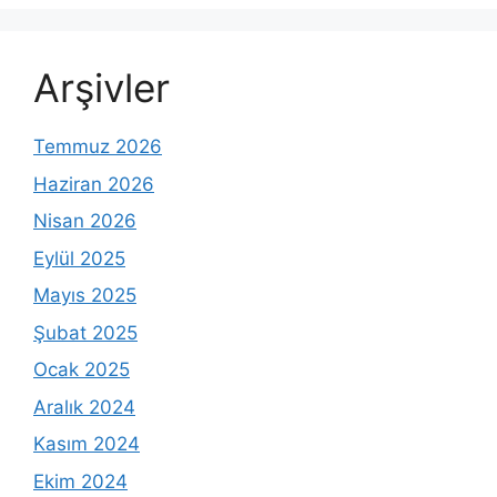
Arşivler
Temmuz 2026
Haziran 2026
Nisan 2026
Eylül 2025
Mayıs 2025
Şubat 2025
Ocak 2025
Aralık 2024
Kasım 2024
Ekim 2024