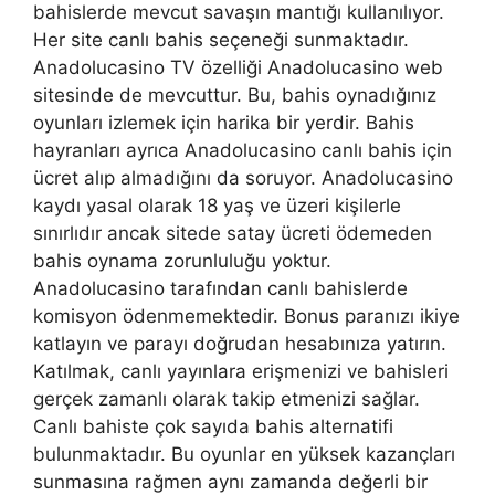
bahislerde mevcut savaşın mantığı kullanılıyor.
Her site canlı bahis seçeneği sunmaktadır.
Anadolucasino TV özelliği Anadolucasino web
sitesinde de mevcuttur. Bu, bahis oynadığınız
oyunları izlemek için harika bir yerdir. Bahis
hayranları ayrıca Anadolucasino canlı bahis için
ücret alıp almadığını da soruyor. Anadolucasino
kaydı yasal olarak 18 yaş ve üzeri kişilerle
sınırlıdır ancak sitede satay ücreti ödemeden
bahis oynama zorunluluğu yoktur.
Anadolucasino tarafından canlı bahislerde
komisyon ödenmemektedir. Bonus paranızı ikiye
katlayın ve parayı doğrudan hesabınıza yatırın.
Katılmak, canlı yayınlara erişmenizi ve bahisleri
gerçek zamanlı olarak takip etmenizi sağlar.
Canlı bahiste çok sayıda bahis alternatifi
bulunmaktadır. Bu oyunlar en yüksek kazançları
sunmasına rağmen aynı zamanda değerli bir