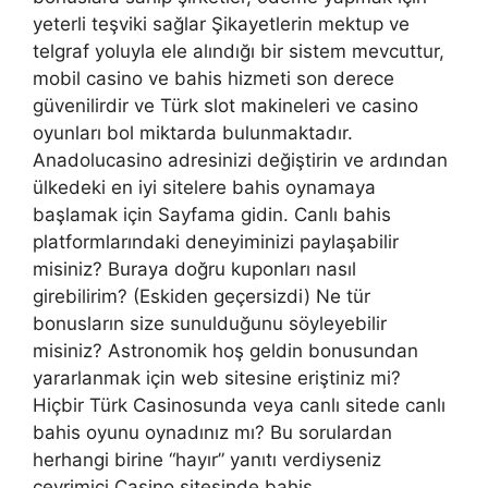
yeterli teşviki sağlar Şikayetlerin mektup ve
telgraf yoluyla ele alındığı bir sistem mevcuttur,
mobil casino ve bahis hizmeti son derece
güvenilirdir ve Türk slot makineleri ve casino
oyunları bol miktarda bulunmaktadır.
Anadolucasino adresinizi değiştirin ve ardından
ülkedeki en iyi sitelere bahis oynamaya
başlamak için Sayfama gidin. Canlı bahis
platformlarındaki deneyiminizi paylaşabilir
misiniz? Buraya doğru kuponları nasıl
girebilirim? (Eskiden geçersizdi) Ne tür
bonusların size sunulduğunu söyleyebilir
misiniz? Astronomik hoş geldin bonusundan
yararlanmak için web sitesine eriştiniz mi?
Hiçbir Türk Casinosunda veya canlı sitede canlı
bahis oyunu oynadınız mı? Bu sorulardan
herhangi birine “hayır” yanıtı verdiyseniz
çevrimiçi Casino sitesinde bahis