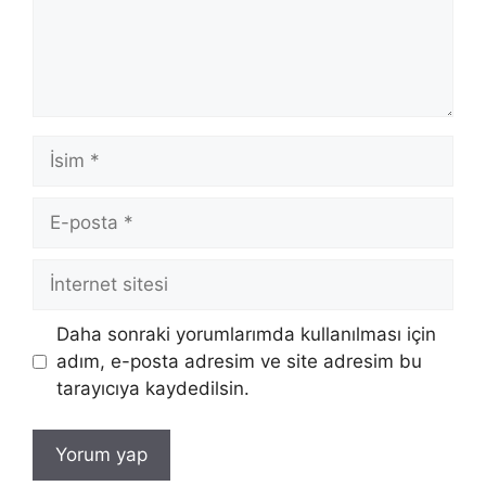
İsim
E-
posta
İnternet
sitesi
Daha sonraki yorumlarımda kullanılması için
adım, e-posta adresim ve site adresim bu
tarayıcıya kaydedilsin.