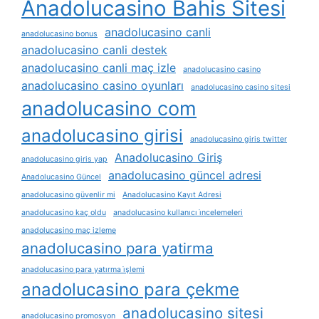
Anadolucasino Bahis Sitesi
anadolucasino canli
anadolucasino bonus
anadolucasino canli destek
anadolucasino canli maç izle
anadolucasino casino
anadolucasino casino oyunları
anadolucasino casino sitesi
anadolucasino com
anadolucasino girisi
anadolucasino giris twitter
Anadolucasino Giriş
anadolucasino giris yap
anadolucasino güncel adresi
Anadolucasino Güncel
anadolucasino güvenlir mi
Anadolucasino Kayıt Adresi
anadolucasino kaç oldu
anadolucasino kullanıcı i̇ncelemeleri
anadolucasino maç izleme
anadolucasino para yatirma
anadolucasino para yatırma i̇şlemi
anadolucasino para çekme
anadolucasino sitesi
anadolucasino promosyon