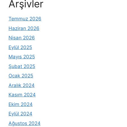
Arşivler
Temmuz 2026
Haziran 2026
Nisan 2026
Eylül 2025
Mayıs 2025
Şubat 2025
Ocak 2025
Aralık 2024
Kasım 2024
Ekim 2024
Eylül 2024
Ağustos 2024