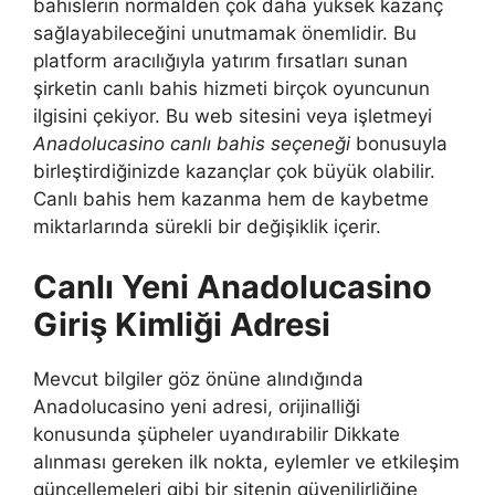
bahislerin normalden çok daha yüksek kazanç
sağlayabileceğini unutmamak önemlidir. Bu
platform aracılığıyla yatırım fırsatları sunan
şirketin canlı bahis hizmeti birçok oyuncunun
ilgisini çekiyor. Bu web sitesini veya işletmeyi
Anadolucasino canlı bahis seçeneği
bonusuyla
birleştirdiğinizde kazançlar çok büyük olabilir.
Canlı bahis hem kazanma hem de kaybetme
miktarlarında sürekli bir değişiklik içerir.
Canlı Yeni Anadolucasino
Giriş Kimliği Adresi
Mevcut bilgiler göz önüne alındığında
Anadolucasino yeni adresi, orijinalliği
konusunda şüpheler uyandırabilir Dikkate
alınması gereken ilk nokta, eylemler ve etkileşim
güncellemeleri gibi bir sitenin güvenilirliğine