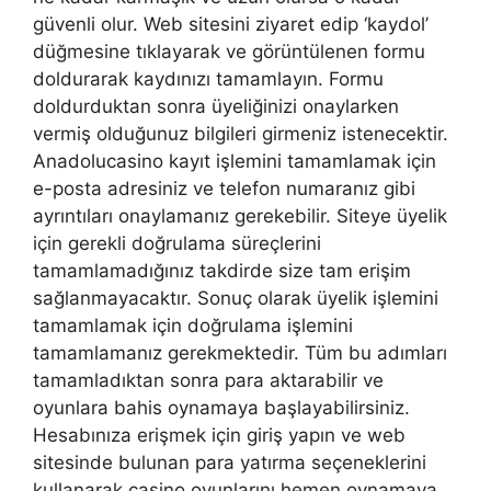
güvenli olur. Web sitesini ziyaret edip ‘kaydol’
düğmesine tıklayarak ve görüntülenen formu
doldurarak kaydınızı tamamlayın. Formu
doldurduktan sonra üyeliğinizi onaylarken
vermiş olduğunuz bilgileri girmeniz istenecektir.
Anadolucasino kayıt işlemini tamamlamak için
e-posta adresiniz ve telefon numaranız gibi
ayrıntıları onaylamanız gerekebilir. Siteye üyelik
için gerekli doğrulama süreçlerini
tamamlamadığınız takdirde size tam erişim
sağlanmayacaktır. Sonuç olarak üyelik işlemini
tamamlamak için doğrulama işlemini
tamamlamanız gerekmektedir. Tüm bu adımları
tamamladıktan sonra para aktarabilir ve
oyunlara bahis oynamaya başlayabilirsiniz.
Hesabınıza erişmek için giriş yapın ve web
sitesinde bulunan para yatırma seçeneklerini
kullanarak casino oyunlarını hemen oynamaya