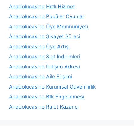
Anadolucasino Hızlı Hizmet
Anadolucasino Popüler Oyunlar
Anadolucasino Üye Memnuniyeti
Anadolucasino Şikayet Süreci
Anadolucasino Üye Artışı
Anadolucasino Slot İndirimleri
Anadolucasino İletişim Adresi
Anadolucasino Aile Erişimi
Anadolucasino Kurumsal Güvenilirlik
Anadolucasino Btk Engellemesi
Anadolucasino Rulet Kazancı