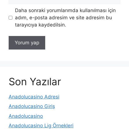
sitesi
Daha sonraki yorumlarımda kullanılması için
adım, e-posta adresim ve site adresim bu
tarayıcıya kaydedilsin.
Son Yazılar
Anadolucasino Adresi
Anadolucasino Giriş
Anadolucasino
Anadolucasino Lig Örnekleri