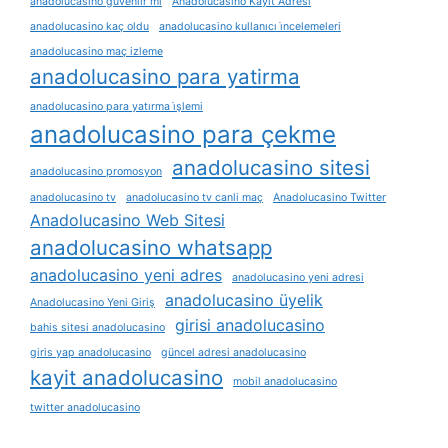
anadolucasino güvenlir mi
Anadolucasino Kayıt Adresi
anadolucasino kaç oldu
anadolucasino kullanıcı i̇ncelemeleri
anadolucasino maç izleme
anadolucasino para yatirma
anadolucasino para yatırma i̇şlemi
anadolucasino para çekme
anadolucasino sitesi
anadolucasino promosyon
anadolucasino tv
anadolucasino tv canli maç
Anadolucasino Twitter
Anadolucasino Web Sitesi
anadolucasino whatsapp
anadolucasino yeni adres
anadolucasino yeni adresi
anadolucasino üyelik
Anadolucasino Yeni Giriş
girisi anadolucasino
bahis sitesi anadolucasino
giris yap anadolucasino
güncel adresi anadolucasino
kayit anadolucasino
mobil anadolucasino
twitter anadolucasino