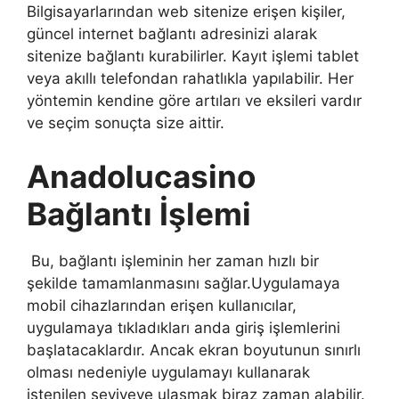
Bilgisayarlarından web sitenize erişen kişiler,
güncel internet bağlantı adresinizi alarak
sitenize bağlantı kurabilirler. Kayıt işlemi tablet
veya akıllı telefondan rahatlıkla yapılabilir. Her
yöntemin kendine göre artıları ve eksileri vardır
ve seçim sonuçta size aittir.
Anadolucasino
Bağlantı İşlemi
Bu, bağlantı işleminin her zaman hızlı bir
şekilde tamamlanmasını sağlar.Uygulamaya
mobil cihazlarından erişen kullanıcılar,
uygulamaya tıkladıkları anda giriş işlemlerini
başlatacaklardır. Ancak ekran boyutunun sınırlı
olması nedeniyle uygulamayı kullanarak
istenilen seviyeye ulaşmak biraz zaman alabilir.