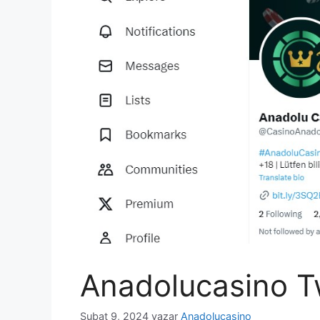
Anadolucasino Tw
Şubat 9, 2024
yazar
Anadolucasino