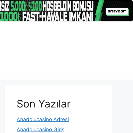
Son Yazılar
Anadolucasino Adresi
Anadolucasino Giriş