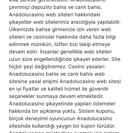
çevrimiçi depozito
bahis ve canlı bahis.
Anadolucasino web siteleri hakkındaki
şikayetler web sitelerimiz aracılığıyla yapılabilir.
Ülkemizde bahse girmenize izin veren web
siteleri ve casinolar hakkında daha fazla bilgi
edinmek mümkün, lütfen bizi takip etmeye
devam edin. İnsanlar genellikle web siteleri
uzun süre engellendiğinde şikayet ederler. Site
hiçbir şeyi değiştiremez. Casino yasaları
Anadolucasino bahis ve canlı bahis web
sitesine yasal erişimi Anadolucasino web sitesi
en iyi fiyatlar ve kaliteli hizmet ile güvenilir
seçenekler sunmaya devam etmektedir.
Anadolucasino şikayetinde yapılan ödemeler
hakkında bir açıklama yoktu. Sistem kuponu,
birçok deneyimli oyuncunun Anadolucasino
sitesinde kullandığı yaygın bir kupon türüdür.