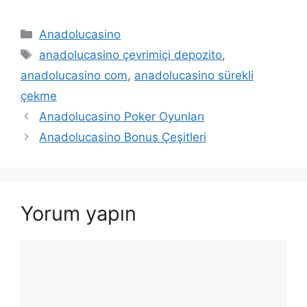
Kategoriler
Anadolucasino
Etiketler
anadolucasino çevrimiçi depozito
,
anadolucasino com
,
anadolucasino sürekli
çekme
Anadolucasino Poker Oyunları
Anadolucasino Bonus Çeşitleri
Yorum yapın
Yorum