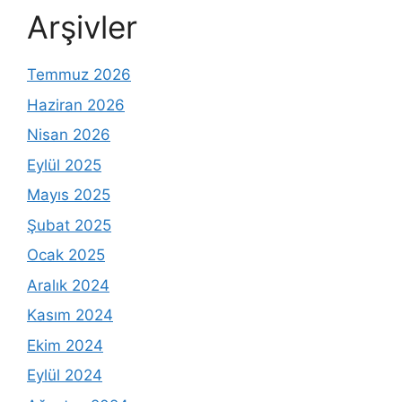
Arşivler
Temmuz 2026
Haziran 2026
Nisan 2026
Eylül 2025
Mayıs 2025
Şubat 2025
Ocak 2025
Aralık 2024
Kasım 2024
Ekim 2024
Eylül 2024