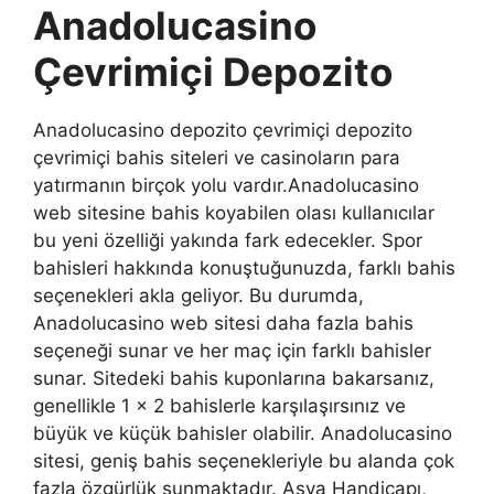
Anadolucasino
Çevrimiçi Depozito
Anadolucasino depozito çevrimiçi depozito
çevrimiçi bahis siteleri ve casinoların para
yatırmanın birçok yolu vardır.Anadolucasino
web sitesine bahis koyabilen olası kullanıcılar
bu yeni özelliği yakında fark edecekler. Spor
bahisleri hakkında konuştuğunuzda, farklı bahis
seçenekleri akla geliyor. Bu durumda,
Anadolucasino web sitesi daha fazla bahis
seçeneği sunar ve her maç için farklı bahisler
sunar. Sitedeki bahis kuponlarına bakarsanız,
genellikle 1 × 2 bahislerle karşılaşırsınız ve
büyük ve küçük bahisler olabilir. Anadolucasino
sitesi, geniş bahis seçenekleriyle bu alanda çok
fazla özgürlük sunmaktadır. Asya Handicapı,