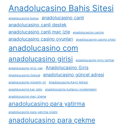
Anadolucasino Bahis Sitesi
anadolucasino canli
anadolucasino bonus
anadolucasino canli destek
anadolucasino canli maç izle
anadolucasino casino
anadolucasino casino oyunları
anadolucasino casino sitesi
anadolucasino com
anadolucasino girisi
anadolucasino giris twitter
Anadolucasino Giriş
anadolucasino giris yap
anadolucasino güncel adresi
Anadolucasino Güncel
anadolucasino güvenlir mi
Anadolucasino Kayıt Adresi
anadolucasino kaç oldu
anadolucasino kullanıcı i̇ncelemeleri
anadolucasino maç izleme
anadolucasino para yatirma
anadolucasino para yatırma i̇şlemi
anadolucasino para çekme