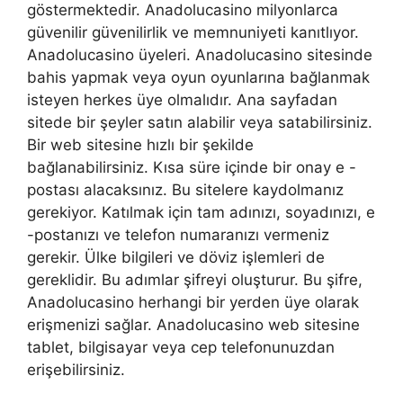
göstermektedir. Anadolucasino milyonlarca
güvenilir güvenilirlik ve memnuniyeti kanıtlıyor.
Anadolucasino üyeleri. Anadolucasino sitesinde
bahis yapmak veya oyun oyunlarına bağlanmak
isteyen herkes üye olmalıdır. Ana sayfadan
sitede bir şeyler satın alabilir veya satabilirsiniz.
Bir web sitesine hızlı bir şekilde
bağlanabilirsiniz. Kısa süre içinde bir onay e -
postası alacaksınız. Bu sitelere kaydolmanız
gerekiyor. Katılmak için tam adınızı, soyadınızı, e
-postanızı ve telefon numaranızı vermeniz
gerekir. Ülke bilgileri ve döviz işlemleri de
gereklidir. Bu adımlar şifreyi oluşturur. Bu şifre,
Anadolucasino herhangi bir yerden üye olarak
erişmenizi sağlar. Anadolucasino web sitesine
tablet, bilgisayar veya cep telefonunuzdan
erişebilirsiniz.