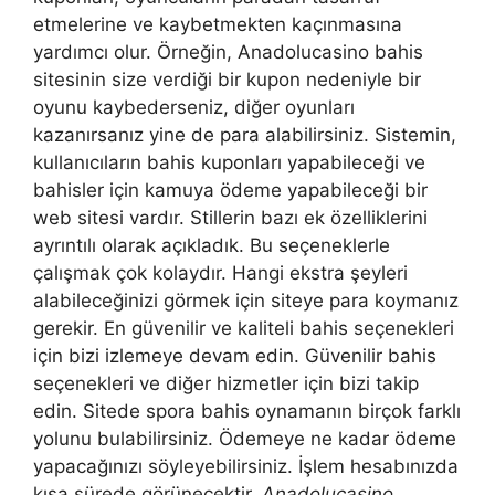
etmelerine ve kaybetmekten kaçınmasına
yardımcı olur. Örneğin, Anadolucasino bahis
sitesinin size verdiği bir kupon nedeniyle bir
oyunu kaybederseniz, diğer oyunları
kazanırsanız yine de para alabilirsiniz. Sistemin,
kullanıcıların bahis kuponları yapabileceği ve
bahisler için kamuya ödeme yapabileceği bir
web sitesi vardır. Stillerin bazı ek özelliklerini
ayrıntılı olarak açıkladık. Bu seçeneklerle
çalışmak çok kolaydır. Hangi ekstra şeyleri
alabileceğinizi görmek için siteye para koymanız
gerekir. En güvenilir ve kaliteli bahis seçenekleri
için bizi izlemeye devam edin. Güvenilir bahis
seçenekleri ve diğer hizmetler için bizi takip
edin. Sitede spora bahis oynamanın birçok farklı
yolunu bulabilirsiniz. Ödemeye ne kadar ödeme
yapacağınızı söyleyebilirsiniz. İşlem hesabınızda
kısa sürede görünecektir.
Anadolucasino