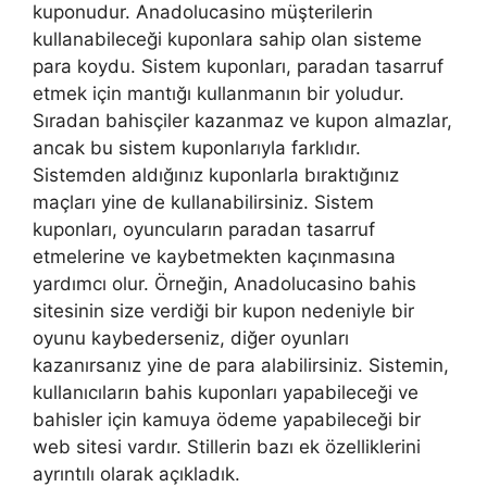
kuponudur. Anadolucasino müşterilerin
kullanabileceği kuponlara sahip olan sisteme
para koydu. Sistem kuponları, paradan tasarruf
etmek için mantığı kullanmanın bir yoludur.
Sıradan bahisçiler kazanmaz ve kupon almazlar,
ancak bu sistem kuponlarıyla farklıdır.
Sistemden aldığınız kuponlarla bıraktığınız
maçları yine de kullanabilirsiniz. Sistem
kuponları, oyuncuların paradan tasarruf
etmelerine ve kaybetmekten kaçınmasına
yardımcı olur. Örneğin, Anadolucasino bahis
sitesinin size verdiği bir kupon nedeniyle bir
oyunu kaybederseniz, diğer oyunları
kazanırsanız yine de para alabilirsiniz. Sistemin,
kullanıcıların bahis kuponları yapabileceği ve
bahisler için kamuya ödeme yapabileceği bir
web sitesi vardır. Stillerin bazı ek özelliklerini
ayrıntılı olarak açıkladık.