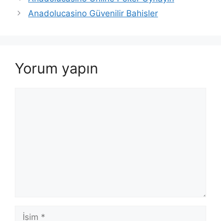
Anadolucasino Güvenilir Bahisler
Yorum yapın
Yorum
İsim