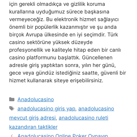
için gerekli olmadıkça ve gizlilik koruma
kurallarına uyduğumuz sürece başkasına
vermeyeceğiz. Bu elektronik hizmet sağlayıcı
önemli bir popülerlik kazanmıştır ve şu anda
birçok Avrupa ülkesinde en iyi seçimdir. Türk
casino sektörüne yüksek düzeyde
profesyonellik ve kaliteyle hitap eden bir canlı
casino platformunu başlattık. Güncellenen
adresle giriş yaptıktan sonra, yılın her günü,
gece veya gündüz istediğiniz saatte, güvenli bir
hizmet kullanarak siteye erişebilirsiniz.
Kategoriler
Anadolucasino
Etiketler
anadolucasino giris yap
,
anadolucasino
mevcut giriş adresi
,
anadolucasino ruleti
kazandıran taktikler
Anadolucasino Online Poker Oynayın