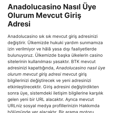
Anadolucasino Nasıl Üye
Olurum Mevcut Giriş
Adresi
Anadolucasino sık sık mevcut giriş adresinizi
değiştirir. Ülkemizde hukuki yardım sunmamıza
izin verilmiyor ve hâlâ yasa dışı faaliyetlerde
bulunuyoruz. Ülkemizde başka ülkelerin casino
sitelerinin kullanılması yasaktır. BTK mevcut
adresinizi kapattığında,
Anadolucasino nasıl üye
olurum mevcut giriş adresi
mevcut giriş
bilgilerinizi değiştirecek ve yeni adresinizi
etkinleştirecektir. Giriş adresini değiştirdikten
sonra üye, sistemdeki iletişim bilgilerine karşılık
gelen yeni bir URL alacaktır. Ayrıca mevcut
URLniz sosyal medya profillerinizin Hakkımda
bölümünde yer alacaktır. Bir arama motoru