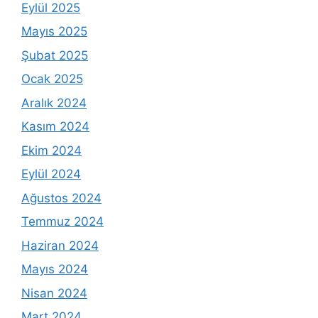
Eylül 2025
Mayıs 2025
Şubat 2025
Ocak 2025
Aralık 2024
Kasım 2024
Ekim 2024
Eylül 2024
Ağustos 2024
Temmuz 2024
Haziran 2024
Mayıs 2024
Nisan 2024
Mart 2024