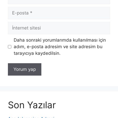
E-
posta
İnternet
sitesi
Daha sonraki yorumlarımda kullanılması için
adım, e-posta adresim ve site adresim bu
tarayıcıya kaydedilsin.
Son Yazılar