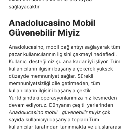
sağlayacaktır
Anadolucasino Mobil
Güvenebilir Miyiz
Anadolucasino, mobil bağlantıyı sağlayarak tüm
pazar kullanıcılarının ilgisini çekmeyi hedefledi.
Kullanıcı desteğimiz şu ana kadar iyi işliyor. Tüm
kullanıcıların ilgisini başarıyla çekerek yüksek
düzeyde memnuniyet sağlar. Sürekli
memnuniyetsizliği dile getirmeden, tüm
kullanıcıların ilgisini başarıyla çektik.
Yurtdışındaki operasyonlarımıza hız kesmeden
devam ediyoruz. Dünyanın çeşitli yerlerinden
Anadolucasino mobil güvenebilir miyiz
çok
sayıda kullanıcıyı başarıyla topladı.Tüm
kullanıcılar tarafından tanınmakta ve uluslararası