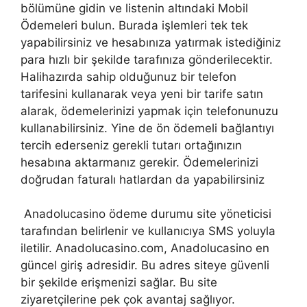
bölümüne gidin ve listenin altındaki Mobil
Ödemeleri bulun. Burada işlemleri tek tek
yapabilirsiniz ve hesabınıza yatırmak istediğiniz
para hızlı bir şekilde tarafınıza gönderilecektir.
Halihazırda sahip olduğunuz bir telefon
tarifesini kullanarak veya yeni bir tarife satın
alarak, ödemelerinizi yapmak için telefonunuzu
kullanabilirsiniz. Yine de ön ödemeli bağlantıyı
tercih ederseniz gerekli tutarı ortağınızın
hesabına aktarmanız gerekir. Ödemelerinizi
doğrudan faturalı hatlardan da yapabilirsiniz
Anadolucasino ödeme durumu site yöneticisi
tarafından belirlenir ve kullanıcıya SMS yoluyla
iletilir. Anadolucasino.com, Anadolucasino en
güncel giriş adresidir. Bu adres siteye güvenli
bir şekilde erişmenizi sağlar. Bu site
ziyaretçilerine pek çok avantaj sağlıyor.