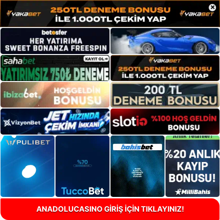
×
ANADOLUCASINO GİRİŞ İÇİN TIKLAYINIZ!