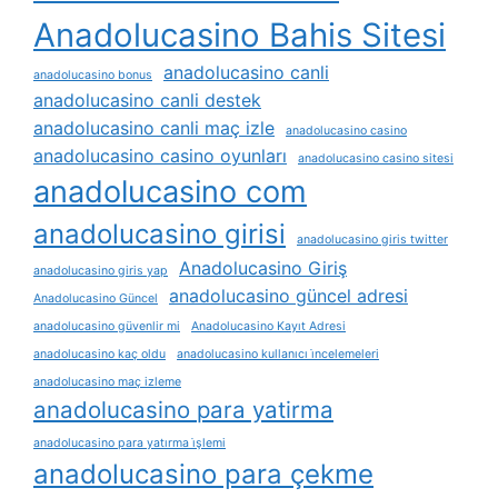
Anadolucasino Bahis Sitesi
anadolucasino canli
anadolucasino bonus
anadolucasino canli destek
anadolucasino canli maç izle
anadolucasino casino
anadolucasino casino oyunları
anadolucasino casino sitesi
anadolucasino com
anadolucasino girisi
anadolucasino giris twitter
Anadolucasino Giriş
anadolucasino giris yap
anadolucasino güncel adresi
Anadolucasino Güncel
anadolucasino güvenlir mi
Anadolucasino Kayıt Adresi
anadolucasino kaç oldu
anadolucasino kullanıcı i̇ncelemeleri
anadolucasino maç izleme
anadolucasino para yatirma
anadolucasino para yatırma i̇şlemi
anadolucasino para çekme