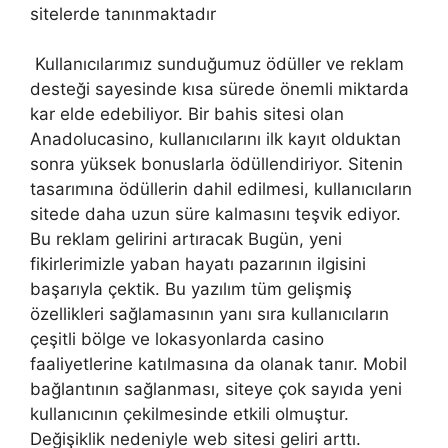
sitelerde tanınmaktadır
Kullanıcılarımız sunduğumuz ödüller ve reklam
desteği sayesinde kısa sürede önemli miktarda
kar elde edebiliyor. Bir bahis sitesi olan
Anadolucasino, kullanıcılarını ilk kayıt olduktan
sonra yüksek bonuslarla ödüllendiriyor. Sitenin
tasarımına ödüllerin dahil edilmesi, kullanıcıların
sitede daha uzun süre kalmasını teşvik ediyor.
Bu reklam gelirini artıracak Bugün, yeni
fikirlerimizle yaban hayatı pazarının ilgisini
başarıyla çektik. Bu yazılım tüm gelişmiş
özellikleri sağlamasının yanı sıra kullanıcıların
çeşitli bölge ve lokasyonlarda casino
faaliyetlerine katılmasına da olanak tanır. Mobil
bağlantının sağlanması, siteye çok sayıda yeni
kullanıcının çekilmesinde etkili olmuştur.
Değişiklik nedeniyle web sitesi geliri arttı.