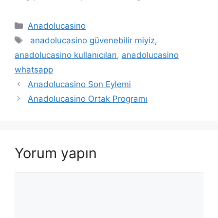
Kategoriler
Anadolucasino
Etiketler
anadolucasino güvenebilir miyiz
,
anadolucasino kullanıcıları
,
anadolucasino
whatsapp
Anadolucasino Son Eylemi
Anadolucasino Ortak Programı
Yorum yapın
Yorum