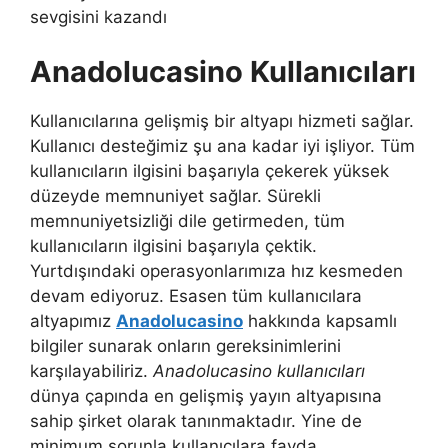
sevgisini kazandı
Anadolucasino Kullanıcıları
Kullanıcılarına gelişmiş bir altyapı hizmeti sağlar.
Kullanıcı desteğimiz şu ana kadar iyi işliyor. Tüm
kullanıcıların ilgisini başarıyla çekerek yüksek
düzeyde memnuniyet sağlar. Sürekli
memnuniyetsizliği dile getirmeden, tüm
kullanıcıların ilgisini başarıyla çektik.
Yurtdışındaki operasyonlarımıza hız kesmeden
devam ediyoruz. Esasen tüm kullanıcılara
altyapımız
Anadolucasino
hakkında kapsamlı
bilgiler sunarak onların gereksinimlerini
karşılayabiliriz.
Anadolucasino kullanıcıları
dünya çapında en gelişmiş yayın altyapısına
sahip şirket olarak tanınmaktadır. Yine de
minimum sorunla kullanıcılara fayda