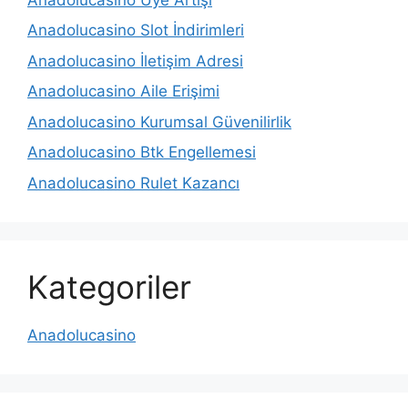
Anadolucasino Slot İndirimleri
Anadolucasino İletişim Adresi
Anadolucasino Aile Erişimi
Anadolucasino Kurumsal Güvenilirlik
Anadolucasino Btk Engellemesi
Anadolucasino Rulet Kazancı
Kategoriler
Anadolucasino