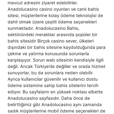
mevcut adresini ziyaret edebilirler.
Anadolucasino casino oyunları ve canlı bahis
sitesi, müşterilerine kolay ödeme teknolojisi de
dahil olmak üzere çeşitli ödeme seçenekleri
sunmaktadır. Anadolucasino Bahis,
sektöründeki meraklılar arasında popüler bir
bahis sitesidir Birçok casino sever, ülkeleri
dışındaki bir bahis sitesine kaydolduğunda para
çekme ve yatırma konusunda sorunlarla
karşılaşıyor. Sorun web sitesinin kendisiyle ilgili
değil. Ancak Türkiye’de değiller ve orada hizmet
sunuyorlar, bu da sorunlara neden olabilir.
Ayrıca kullanıcılar güvenilir ve kullanıcı dostu
ödeme sistemine sahip bahis sitelerini tercih
ediyor. Bu sayfaların en yüksek noktası elbette
Anadolucasino sayfasıdır. Daha önce de
belirttiğimiz gibi Anadolucasino aynı zamanda
sadık müşterilerine mobil ödeme seçenekleri de