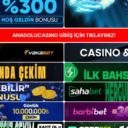
ANADOLUCASINO GİRİŞ İÇİN TIKLAYINIZ!