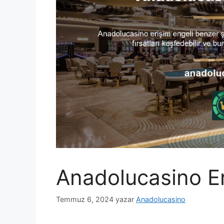
Anadolucasino Er
Temmuz 6, 2024
yazar
Anadolucasino