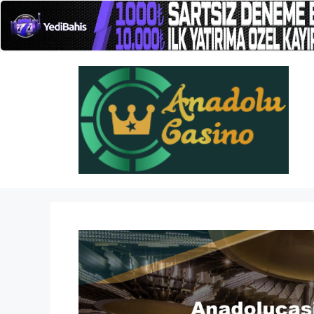
İçeriğe
atla