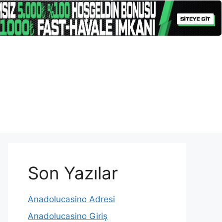
Son Yazılar
Anadolucasino Adresi
Anadolucasino Giriş