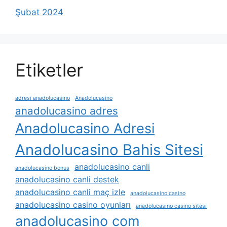
Şubat 2024
Etiketler
adresi anadolucasino
Anadolucasino
anadolucasino adres
Anadolucasino Adresi
Anadolucasino Bahis Sitesi
anadolucasino canli
anadolucasino bonus
anadolucasino canli destek
anadolucasino canli maç izle
anadolucasino casino
anadolucasino casino oyunları
anadolucasino casino sitesi
anadolucasino com