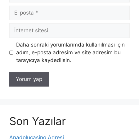
E-
posta
İnternet
sitesi
Daha sonraki yorumlarımda kullanılması için
adım, e-posta adresim ve site adresim bu
tarayıcıya kaydedilsin.
Son Yazılar
Anadolucasino Adresi