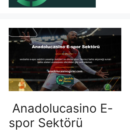
Anadolucasino E-
spor Sektörü