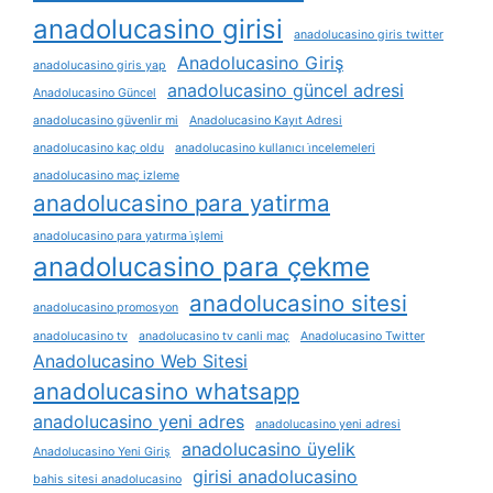
anadolucasino girisi
anadolucasino giris twitter
Anadolucasino Giriş
anadolucasino giris yap
anadolucasino güncel adresi
Anadolucasino Güncel
anadolucasino güvenlir mi
Anadolucasino Kayıt Adresi
anadolucasino kaç oldu
anadolucasino kullanıcı i̇ncelemeleri
anadolucasino maç izleme
anadolucasino para yatirma
anadolucasino para yatırma i̇şlemi
anadolucasino para çekme
anadolucasino sitesi
anadolucasino promosyon
anadolucasino tv
anadolucasino tv canli maç
Anadolucasino Twitter
Anadolucasino Web Sitesi
anadolucasino whatsapp
anadolucasino yeni adres
anadolucasino yeni adresi
anadolucasino üyelik
Anadolucasino Yeni Giriş
girisi anadolucasino
bahis sitesi anadolucasino