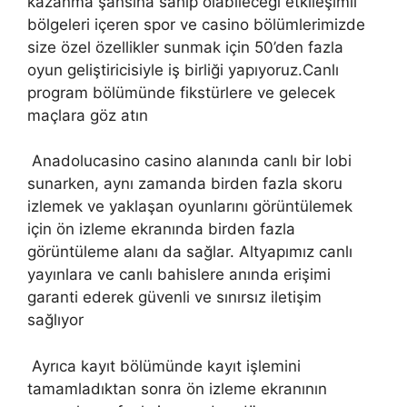
kazanma şansına sahip olabileceği etkileşimli
bölgeleri içeren spor ve casino bölümlerimizde
size özel özellikler sunmak için 50’den fazla
oyun geliştiricisiyle iş birliği yapıyoruz.Canlı
program bölümünde fikstürlere ve gelecek
maçlara göz atın
Anadolucasino casino alanında canlı bir lobi
sunarken, aynı zamanda birden fazla skoru
izlemek ve yaklaşan oyunlarını görüntülemek
için ön izleme ekranında birden fazla
görüntüleme alanı da sağlar. Altyapımız canlı
yayınlara ve canlı bahislere anında erişimi
garanti ederek güvenli ve sınırsız iletişim
sağlıyor
Ayrıca kayıt bölümünde kayıt işlemini
tamamladıktan sonra ön izleme ekranının