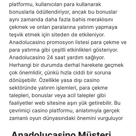
platformu, kullanıcıları para kullanarak
bonuslarla ödüllendiriyor, ancak bu bonuslar
aynı zamanda daha fazla bahis meraklısını
çekmek ve onları paralarına yatırım yapmaya
teşvik etmek için siteden de etkileniyor.
Anadolucasino promosyon listesi para çekme ve
para yatırma gibi çeşitli etkinlikleri gösteriyor.
Anadolucasino 24 saat yardım sağlıyor.
Herhangi bir durumda derhal harekete geçmek
çok önemlidir, çünkü hızla ciddi bir soruna
dönüşebilir. Özellikle yasa dışı casino
sektöründe yatırım işlemleri, para çekme
talepleri, bonuslar veya acil talepler gibi
faaliyetler web sitesine aşırı yük getirebilir. Bu
çevrimiçi casino platformu, anlatımıyla gerçek
zamanlı oyun dünyasındaki önemini vurguluyor
Anadolucasino Müşteri