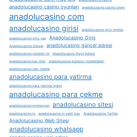
anadolucasino casino oyunları
anadolucasino casino sitesi
anadolucasino com
anadolucasino girisi
anadolucasino giris twitter
Anadolucasino Giriş
anadolucasino giris yap
anadolucasino güncel adresi
Anadolucasino Güncel
anadolucasino güvenlir mi
Anadolucasino Kayıt Adresi
anadolucasino kaç oldu
anadolucasino kullanıcı i̇ncelemeleri
anadolucasino maç izleme
anadolucasino para yatirma
anadolucasino para yatırma i̇şlemi
anadolucasino para çekme
anadolucasino sitesi
anadolucasino promosyon
anadolucasino tv
anadolucasino tv canli maç
Anadolucasino Twitter
Anadolucasino Web Sitesi
anadolucasino whatsapp