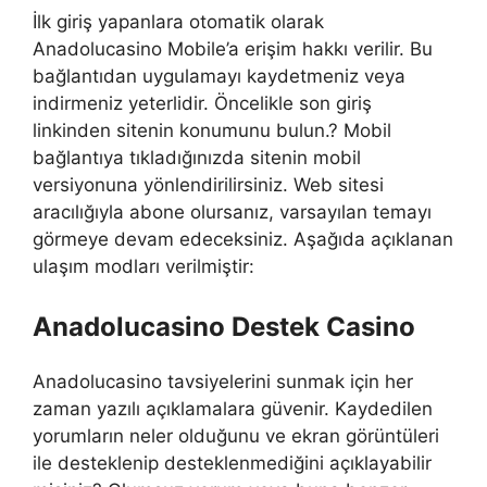
İlk giriş yapanlara otomatik olarak
Anadolucasino Mobile’a erişim hakkı verilir. Bu
bağlantıdan uygulamayı kaydetmeniz veya
indirmeniz yeterlidir. Öncelikle son giriş
linkinden sitenin konumunu bulun.? Mobil
bağlantıya tıkladığınızda sitenin mobil
versiyonuna yönlendirilirsiniz. Web sitesi
aracılığıyla abone olursanız, varsayılan temayı
görmeye devam edeceksiniz. Aşağıda açıklanan
ulaşım modları verilmiştir:
Anadolucasino Destek Casino
Anadolucasino tavsiyelerini sunmak için her
zaman yazılı açıklamalara güvenir. Kaydedilen
yorumların neler olduğunu ve ekran görüntüleri
ile desteklenip desteklenmediğini açıklayabilir