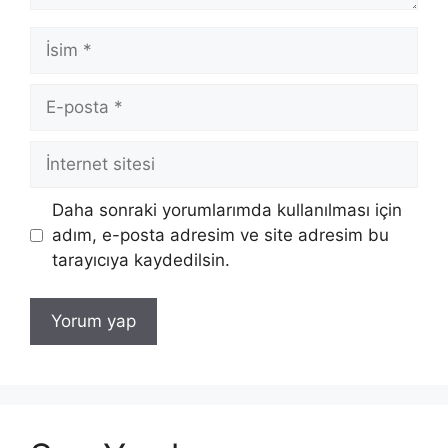
İsim
E-
posta
İnternet
sitesi
Daha sonraki yorumlarımda kullanılması için
adım, e-posta adresim ve site adresim bu
tarayıcıya kaydedilsin.