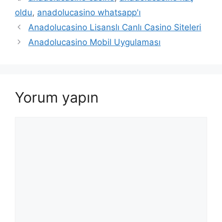
oldu
,
anadolucasino whatsapp'ı
Anadolucasino Lisanslı Canlı Casino Siteleri
Anadolucasino Mobil Uygulaması
Yorum yapın
Yorum