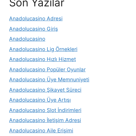
Son Yazılar
Anadolucasino Adresi
Anadolucasino Giriş
Anadolucasino
Anadolucasino Lig Örnekleri
Anadolucasino Hızlı Hizmet
Anadolucasino Popüler Oyunlar
Anadolucasino Üye Memnuniyeti
Anadolucasino Şikayet Süreci
Anadolucasino Üye Artışı
Anadolucasino Slot İndirimleri
Anadolucasino İletişim Adresi
Anadolucasino Aile Erişimi