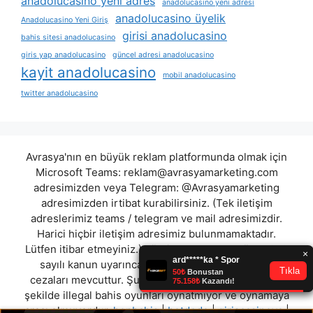
anadolucasino yeni adres
anadolucasino yeni adresi
anadolucasino üyelik
Anadolucasino Yeni Giriş
girisi anadolucasino
bahis sitesi anadolucasino
giris yap anadolucasino
güncel adresi anadolucasino
kayit anadolucasino
mobil anadolucasino
twitter anadolucasino
Avrasya'nın en büyük reklam platformunda olmak için
Microsoft Teams:
reklam@avrasyamarketing.com
adresimizden veya Telegram: @Avrasyamarketing
adresimizden irtibat kurabilirsiniz. (Tek iletişim
adreslerimiz teams / telegram ve mail adresimizdir.
Harici hiçbir iletişim adresimiz bulunmamaktadır.
Lütfen itibar etmeyiniz.) Türkiye yasalarına göre 7258
sayılı kanun uyarınca yasa dışı bahis oynamanın
cezaları mevcuttur. Şu an bulunduğunuz site hiç bir
şekilde illegal bahis oyunları oynatmıyor ve oynamaya
aracı olmuyordur.
hepbahis
|
betdede
|
giriscasinova
|