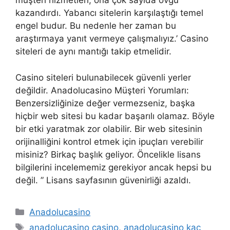
müşteri hizmetleri, ona çok sayıda övgü
kazandırdı. Yabancı sitelerin karşılaştığı temel
engel budur. Bu nedenle her zaman bu
araştırmaya yanıt vermeye çalışmalıyız.’ Casino
siteleri de aynı mantığı takip etmelidir.
Casino siteleri bulunabilecek güvenli yerler
değildir. Anadolucasino Müşteri Yorumları:
Benzersizliğinize değer vermezseniz, başka
hiçbir web sitesi bu kadar başarılı olamaz. Böyle
bir etki yaratmak zor olabilir. Bir web sitesinin
orijinalliğini kontrol etmek için ipuçları verebilir
misiniz? Birkaç başlık geliyor. Öncelikle lisans
bilgilerini incelememiz gerekiyor ancak hepsi bu
değil. ” Lisans sayfasının güvenirliği azaldı.
Kategoriler
Anadolucasino
Etiketler
anadolucasino casino
,
anadolucasino kaç