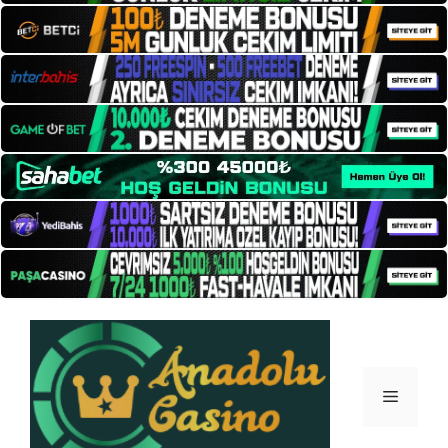
İçeriğe
atla
Menü