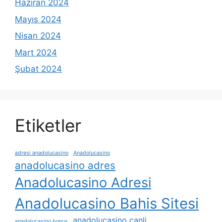
Haziran 2024
Mayıs 2024
Nisan 2024
Mart 2024
Şubat 2024
Etiketler
adresi anadolucasino
Anadolucasino
anadolucasino adres
Anadolucasino Adresi
Anadolucasino Bahis Sitesi
anadolucasino canli
anadolucasino bonus