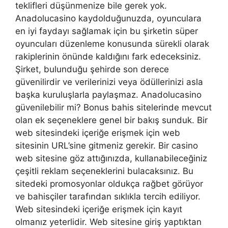
teklifleri düşünmenize bile gerek yok.
Anadolucasino kaydolduğunuzda, oyunculara
en iyi faydayı sağlamak için bu şirketin süper
oyuncuları düzenleme konusunda sürekli olarak
rakiplerinin önünde kaldığını fark edeceksiniz.
Şirket, bulunduğu şehirde son derece
güvenilirdir ve verilerinizi veya ödüllerinizi asla
başka kuruluşlarla paylaşmaz. Anadolucasino
güvenilebilir mi? Bonus bahis sitelerinde mevcut
olan ek seçeneklere genel bir bakış sunduk. Bir
web sitesindeki içeriğe erişmek için web
sitesinin URL’sine gitmeniz gerekir. Bir casino
web sitesine göz attığınızda, kullanabileceğiniz
çeşitli reklam seçeneklerini bulacaksınız. Bu
sitedeki promosyonlar oldukça rağbet görüyor
ve bahisçiler tarafından sıklıkla tercih ediliyor.
Web sitesindeki içeriğe erişmek için kayıt
olmanız yeterlidir. Web sitesine giriş yaptıktan