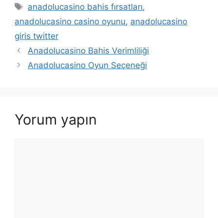
Etiketler
anadolucasino bahis fırsatları
,
anadolucasino casino oyunu
,
anadolucasino
giris twitter
Anadolucasino Bahis Verimliliği
Anadolucasino Oyun Seçeneği
Yorum yapın
Yorum