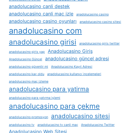
anadolucasino canli destek
anadolucasino canli maç izle
anadolucasino casino
anadolucasino casino oyunları
anadolucasino casino sitesi
anadolucasino com
anadolucasino girisi
anadolucasino giris twitter
Anadolucasino Giriş
anadolucasino giris yap
anadolucasino güncel adresi
Anadolucasino Güncel
anadolucasino güvenlir mi
Anadolucasino Kayıt Adresi
anadolucasino kaç oldu
anadolucasino kullanıcı i̇ncelemeleri
anadolucasino maç izleme
anadolucasino para yatirma
anadolucasino para yatırma i̇şlemi
anadolucasino para çekme
anadolucasino sitesi
anadolucasino promosyon
anadolucasino tv
anadolucasino tv canli maç
Anadolucasino Twitter
Anadolucasino Web Sitesi