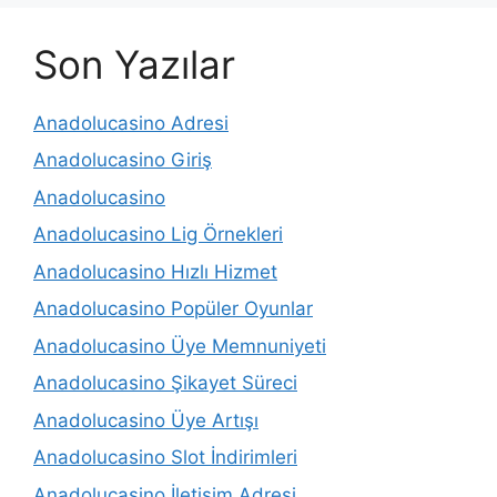
Son Yazılar
Anadolucasino Adresi
Anadolucasino Giriş
Anadolucasino
Anadolucasino Lig Örnekleri
Anadolucasino Hızlı Hizmet
Anadolucasino Popüler Oyunlar
Anadolucasino Üye Memnuniyeti
Anadolucasino Şikayet Süreci
Anadolucasino Üye Artışı
Anadolucasino Slot İndirimleri
Anadolucasino İletişim Adresi