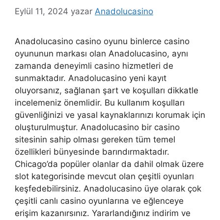
Eylül 11, 2024
yazar
Anadolucasino
Anadolucasino casino oyunu binlerce casino
oyununun markası olan Anadolucasino, aynı
zamanda deneyimli casino hizmetleri de
sunmaktadır. Anadolucasino yeni kayıt
oluyorsanız, sağlanan şart ve koşulları dikkatle
incelemeniz önemlidir. Bu kullanım koşulları
güvenliğinizi ve yasal kaynaklarınızı korumak için
oluşturulmuştur. Anadolucasino bir casino
sitesinin sahip olması gereken tüm temel
özellikleri bünyesinde barındırmaktadır.
Chicago’da popüler olanlar da dahil olmak üzere
slot kategorisinde mevcut olan çeşitli oyunları
keşfedebilirsiniz. Anadolucasino üye olarak çok
çeşitli canlı casino oyunlarına ve eğlenceye
erişim kazanırsınız. Yararlandığınız indirim ve