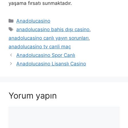
yaşama fırsatı sunmaktadır.
Kategoriler
Anadolucasino
Etiketler
anadolucasino bahis dışı casino
,
anadolucasino canlı yayın sorunları
,
anadolucasino tv canli maç
Anadolucasino Spor Canlı
Anadolucasino Lisanslı Casino
Yorum yapın
Yorum