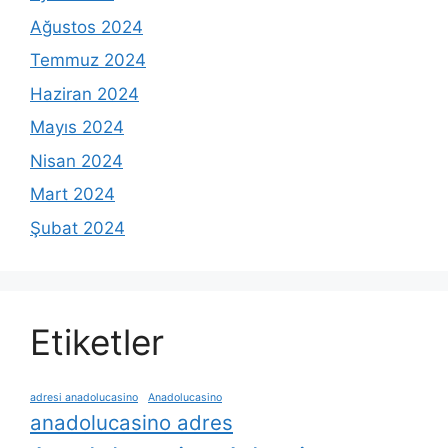
Ağustos 2024
Temmuz 2024
Haziran 2024
Mayıs 2024
Nisan 2024
Mart 2024
Şubat 2024
Etiketler
adresi anadolucasino
Anadolucasino
anadolucasino adres