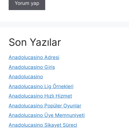
Son Yazılar
Anadolucasino Adresi
Anadolucasino Giriş
Anadolucasino
Anadolucasino Lig Örnekleri
Anadolucasino Hızlı Hizmet
Anadolucasino Popüler Oyunlar
Anadolucasino Üye Memnuniyeti
Anadolucasino Şikayet Süreci