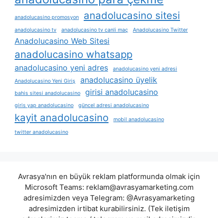
anadolucasino sitesi
anadolucasino promosyon
anadolucasino tv
anadolucasino tv canli maç
Anadolucasino Twitter
Anadolucasino Web Sitesi
anadolucasino whatsapp
anadolucasino yeni adres
anadolucasino yeni adresi
anadolucasino üyelik
Anadolucasino Yeni Giriş
girisi anadolucasino
bahis sitesi anadolucasino
giris yap anadolucasino
güncel adresi anadolucasino
kayit anadolucasino
mobil anadolucasino
twitter anadolucasino
Avrasya'nın en büyük reklam platformunda olmak için
Microsoft Teams:
reklam@avrasyamarketing.com
adresimizden veya Telegram: @Avrasyamarketing
adresimizden irtibat kurabilirsiniz. (Tek iletişim