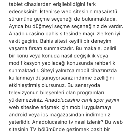
tablet cihazlardan erişilebildiğini fark
edeceksiniz. İstenirse web sitesinin masaüstü
sürümüne geçme seçeneği de bulunmaktadır.
Ayrıca bu düğmeyi seçme seçeneğiniz de vardır.
Anadolucasino bahis sitesinde maçı izlerken iyi
vakit geçirin. Bahis sitesi keyifli bir deneyim
yaşama fırsatı sunmaktadır. Bu makale, belirli
bir konu veya konuda nasıl değişiklik veya
modifikasyon yapılacağı konusunda rehberlik
sunmaktadır. Siteyi yalnızca mobil cihazınızda
kullanmayı düşünüyorsanız indirme özelliğini
etkinleştirmiş olursunuz. Bu senaryoda
televizyonun bileşenleri olan programları
yüklemezsiniz.
Anadolucasino canlı spor yayını
web sitesine erişmek için mobil uygulamayı
android veya ios mağazasından indirmeniz
yeterlidir. Anadolucasino tv nasıl izlenir? Bu web
sitesinin TV bölümünde gezinmek basit bir