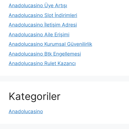
Anadolucasino Üye Artışı
Anadolucasino Slot İndirimleri
Anadolucasino İletişim Adresi
Anadolucasino Aile Erişimi
Anadolucasino Kurumsal Güvenilirlik
Anadolucasino Btk Engellemesi
Anadolucasino Rulet Kazancı
Kategoriler
Anadolucasino